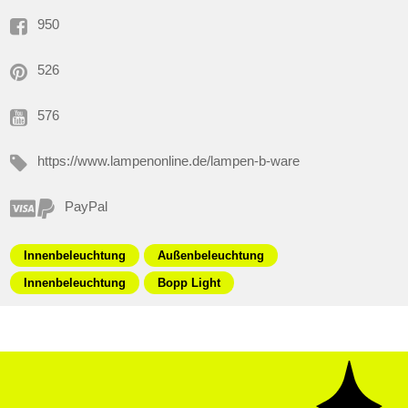
950
526
576
https://www.lampenonline.de/lampen-b-ware
PayPal
Innenbeleuchtung
Außenbeleuchtung
Innenbeleuchtung
Bopp Light