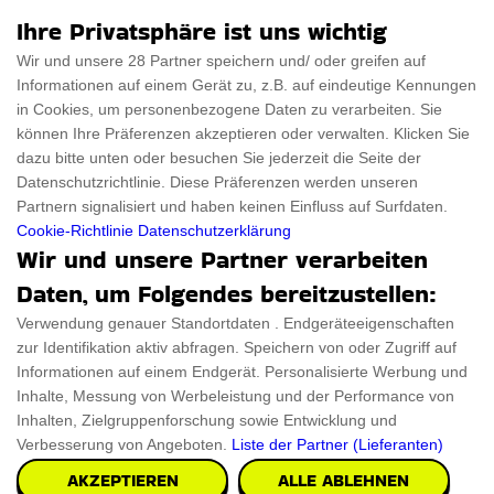
Für Männer
Über uns
Ihre Privatsphäre ist uns wichtig
Für Frauen
Disclaimer
Wir und unsere 28 Partner speichern und/ oder greifen auf
Informationen auf einem Gerät zu, z.B. auf eindeutige Kennungen
Für Haustiere
Rabattcode
in Cookies, um personenbezogene Daten zu verarbeiten. Sie
ThanksGiving
Trendiger Rabattcode
können Ihre Präferenzen akzeptieren oder verwalten. Klicken Sie
dazu bitte unten oder besuchen Sie jederzeit die Seite der
Black Friday
Datenschutzrichtlinie. Diese Präferenzen werden unseren
Partnern signalisiert und haben keinen Einfluss auf Surfdaten.
Ein Produkt einreichen
Datenschutz­erklärung
Cookie-Richtlinie
Datenschutzerklärung
Wir und unsere Partner verarbeiten
Kontakt
Datenschutz­erklärung
Daten, um Folgendes bereitzustellen:
Ein Produkt einreichen
Impressum
Verwendung genauer Standortdaten . Endgeräteeigenschaften
zur Identifikation aktiv abfragen. Speichern von oder Zugriff auf
Geschenkeführer
Cookies
Informationen auf einem Endgerät. Personalisierte Werbung und
Cyber Monday
Inhalte, Messung von Werbeleistung und der Performance von
Inhalten, Zielgruppenforschung sowie Entwicklung und
Verbesserung von Angeboten.
Liste der Partner (Lieferanten)
AKZEPTIEREN
ALLE ABLEHNEN