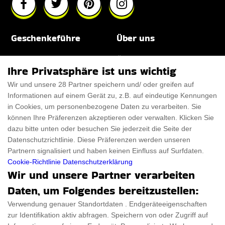
Geschenkeführe
Über uns
Für Männer
Über uns
Ihre Privatsphäre ist uns wichtig
Für Frauen
Disclaimer
Wir und unsere 28 Partner speichern und/ oder greifen auf
Informationen auf einem Gerät zu, z.B. auf eindeutige Kennungen
Für Haustiere
Rabattcode
in Cookies, um personenbezogene Daten zu verarbeiten. Sie
ThanksGiving
Trendiger Rabattcode
können Ihre Präferenzen akzeptieren oder verwalten. Klicken Sie
dazu bitte unten oder besuchen Sie jederzeit die Seite der
Black Friday
Datenschutzrichtlinie. Diese Präferenzen werden unseren
Partnern signalisiert und haben keinen Einfluss auf Surfdaten.
Ein Produkt einreichen
Datenschutz­erklärung
Cookie-Richtlinie
Datenschutzerklärung
Wir und unsere Partner verarbeiten
Kontakt
Datenschutz­erklärung
Daten, um Folgendes bereitzustellen:
Ein Produkt einreichen
Impressum
Verwendung genauer Standortdaten . Endgeräteeigenschaften
zur Identifikation aktiv abfragen. Speichern von oder Zugriff auf
Geschenkeführer
Cookies