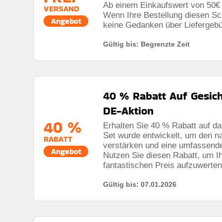
Ab einem Einkaufswert von 50€ e
VERSAND
Wenn Ihre Bestellung diesen Sc
Angebot
keine Gedanken über Liefergeb
Gültig bis: Begrenzte Zeit
Rabatt:
Kostenloser Versand ist ab einem Bestellwer
Mehrwert beim Einkauf.
Mindestkaufbetrag:
Keine mindestausgaben
40 % Rabatt Auf Gesich
Berechtigung:
Für alle Kunden
DE-Aktion
Art des Angebots:
Zeitlich begrenztes angebot
40 %
Erhalten Sie 40 % Rabatt auf d
Set wurde entwickelt, um den na
Kumulierbar:
Nicht mit anderen Aktionen kombinier
RABATT
verstärken und eine umfassende 
Angebot
Bedingungen:
Weitere Informationen finden Sie in
Nutzen Sie diesen Rabatt, um Ih
fantastischen Preis aufzuwerten
Gültig bis: 07.01.2026