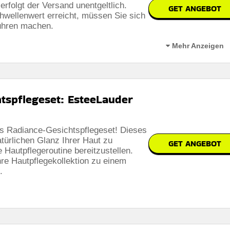
rfolgt der Versand unentgeltlich.
GET ANGEBOT
hwellenwert erreicht, müssen Sie sich
ühren machen.
Mehr Anzeigen
t von 50€ möglich und bietet Ihnen somit zusätzlichen Komfort und
tspflegeset: EsteeLauder
as Radiance-Gesichtspflegeset! Dieses
türlichen Glanz Ihrer Haut zu
bar
GET ANGEBOT
Hautpflegeroutine bereitzustellen.
 den Nutzungsbedingungen auf der Website des Händlers.
re Hautpflegekollektion zu einem
.