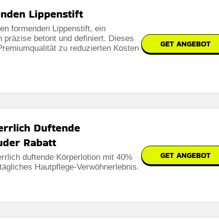
nden Lippenstift
n formenden Lippenstift, ein
 präzise betont und definiert. Dieses
GET ANGEBOT
 Premiumqualität zu reduzierten Kosten
errlich Duftende
auder Rabatt
GET ANGEBOT
errlich duftende Körperlotion mit 40%
s tägliches Hautpflege-Verwöhnerlebnis.