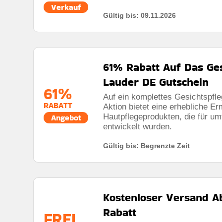
Verkauf
Gültig bis: 09.11.2026
Rabatt:
Bis Zu 75% Rabatt Im Sale |
Mindestkaufbetrag:
Keine Mindestausgaben
61% Rabatt Auf Das Ges
Berechtigung:
Für alle kunden
Lauder DE Gutschein
Art des Angebots:
Zeitlich begrenztes angebot
61%
Auf ein komplettes Gesichtspfle
Kumulierbar:
Nicht mit anderen Aktionen kombinier
RABATT
Aktion bietet eine erhebliche E
Hautpflegeprodukten, die für 
Angebot
Bedingungen:
Die geschäftsbedingungen finden sie
entwickelt wurden.
Gültig bis: Begrenzte Zeit
Kostenloser Versand A
Rabatt
FREI