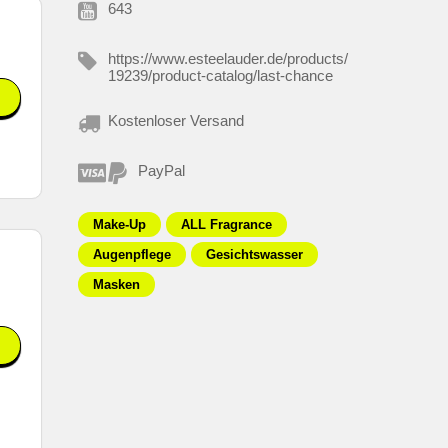
643
https://www.esteelauder.de/products/
19239/product-catalog/last-chance
Kostenloser Versand
PayPal
Make-Up
ALL Fragrance
Augenpflege
Gesichtswasser
Masken