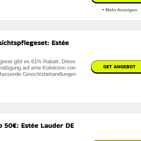
Mehr Anzeigen
ichtspflegeset: Estée
geset gibt es 61% Rabatt. Diese
bar
GET ANGEBOT
rmäßigung auf eine Kollektion von
umfassende Gesichtsbehandlungen
 auf der website des händlers
b 50€: Estée Lauder DE