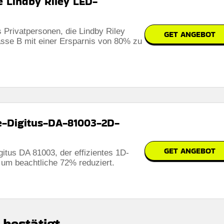
 Lindby Riley LED-
 Privatpersonen, die Lindby Riley
GET ANGEBOT
sse B mit einer Ersparnis von 80% zu
-Digitus-DA-81003-2D-
GET ANGEBOT
tus DA 81003, der effizientes 1D-
 um beachtliche 72% reduziert.
 bestätigt