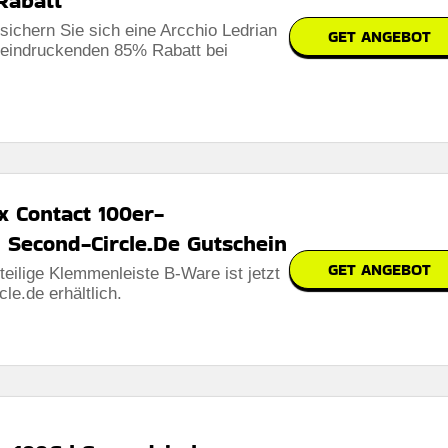
Rabatt
sichern Sie sich eine Arcchio Ledrian
GET ANGEBOT
eindruckenden 85% Rabatt bei
x Contact 100er-
 Second-Circle.De Gutschein
GET ANGEBOT
eilige Klemmenleiste B-Ware ist jetzt
le.de erhältlich.