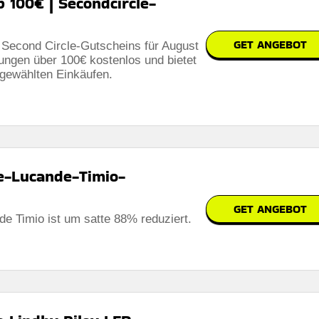
 100€ | Secondcircle-
GET ANGEBOT
Second Circle-Gutscheins für August
lungen über 100€ kostenlos und bietet
sgewählten Einkäufen.
e-Lucande-Timio-
GET ANGEBOT
 Timio ist um satte 88% reduziert.