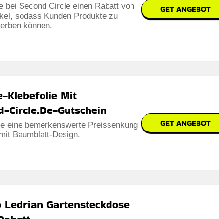
le bei Second Circle einen Rabatt von
GET ANGEBOT
ikel, sodass Kunden Produkte zu
werben können.
-Klebefolie Mit
d-Circle.De-Gutschein
GET ANGEBOT
Sie eine bemerkenswerte Preissenkung
mit Baumblatt-Design.
o Ledrian Gartensteckdose