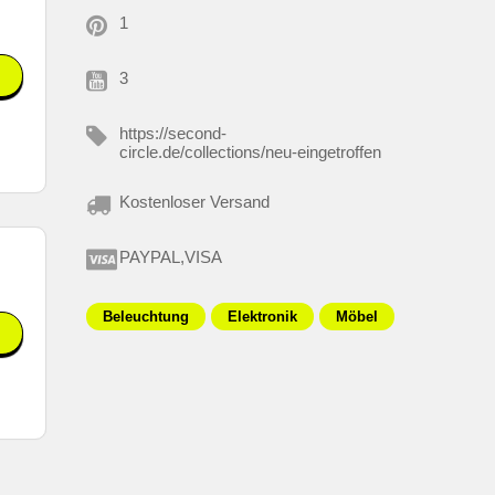
1
3
https://second-
circle.de/collections/neu-eingetroffen
Kostenloser Versand
PAYPAL,VISA
Beleuchtung
Elektronik
Möbel