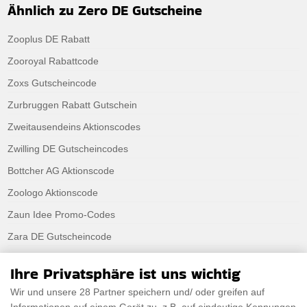
Ähnlich zu Zero DE Gutscheine
Zooplus DE Rabatt
Zooroyal Rabattcode
Zoxs Gutscheincode
Zurbruggen Rabatt Gutschein
Zweitausendeins Aktionscodes
Zwilling DE Gutscheincodes
Bottcher AG Aktionscode
Zoologo Aktionscode
Zaun Idee Promo-Codes
Zara DE Gutscheincode
Zalando Lounge De Rabattcode
Ihre Privatsphäre ist uns wichtig
Zadig And Voltaire Rabattcode
Wir und unsere 28 Partner speichern und/ oder greifen auf
Your Surprise DE Aktionscode