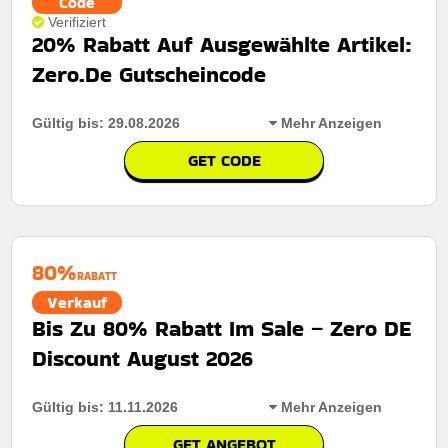
Code
Verifiziert
20% Rabatt Auf Ausgewählte Artikel:
Zero.De Gutscheincode
Gültig bis: 29.08.2026
Mehr Anzeigen
GET CODE
Rabatt:
Sparen Sie 20% auf verschiedene Artikel im
gesamten Sortiment und profitieren Sie von einem
hervorragenden Preis-Leistungs-Verhältnis bei einer
Vielzahl von Produkten für den täglichen Einkauf.
80%
RABATT
Mindestkaufbetrag:
Keine mindestausgaben
Verkauf
Berechtigung:
Für alle Kunden
Bis Zu 80% Rabatt Im Sale – Zero DE
Discount August 2026
Art des Angebots:
Zeitlich begrenztes angebot
Kumulierbar:
Nicht mit anderen Aktionen kombinierbar
Gültig bis: 11.11.2026
Mehr Anzeigen
Bedingungen:
Weitere Informationen finden Sie in den
GET ANGEBOT
Nutzungsbedingungen auf der Website des Händlers.