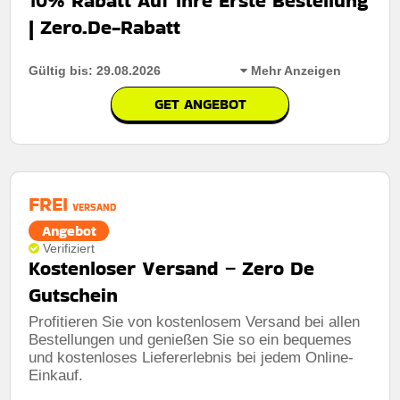
10% Rabatt Auf Ihre Erste Bestellung
Art des Angebots:
Zeitlich begrenztes angebot
| Zero.De-Rabatt
Kumulierbar:
Nicht mit anderen Aktionen kombinierbar
Gültig bis: 29.08.2026
Mehr Anzeigen
Bedingungen:
Weitere Informationen finden Sie in den
Nutzungsbedingungen auf der Website des Händlers.
GET ANGEBOT
Rabatt:
Sichern Sie sich 10% Rabatt auf Ihre erste
Bestellung und profitieren Sie jetzt von tollen
Ersparnissen und einem besseren Preis-Leistungs-
Verhältnis.
FREI
VERSAND
Mindestkaufbetrag:
Keine mindestausgaben
Angebot
Berechtigung:
Für alle Kunden
Verifiziert
Kostenloser Versand – Zero De
Art des Angebots:
Zeitlich begrenztes angebot
Gutschein
Kumulierbar:
Nicht mit anderen Aktionen kombinierbar
Profitieren Sie von kostenlosem Versand bei allen
Bestellungen und genießen Sie so ein bequemes
Bedingungen:
Weitere Informationen finden Sie in den
Nutzungsbedingungen auf der Website des Händlers.
und kostenloses Liefererlebnis bei jedem Online-
Einkauf.