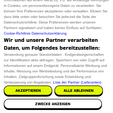
Informationen auf einem Gerät zu, z.B. auf eindeutige Kennungen
in Cookies, um personenbezogene Daten zu verarbeiten. Sie
Yourbeef Promo-Codes
können Ihre Präferenzen akzeptieren oder verwalten. Klicken Sie
Yoox DE Rabattcode
dazu bitte unten oder besuchen Sie jederzeit die Seite der
Datenschutzrichtlinie. Diese Präferenzen werden unseren
YFood Rabatt Gutschein
Partnern signalisiert und haben keinen Einfluss auf Surfdaten.
Xucker Gutscheincode
Cookie-Richtlinie
Datenschutzerklärung
Wir und unsere Partner verarbeiten
Xspo Aktionscode
Daten, um Folgendes bereitzustellen:
Xiaomi Promo-Codes
Verwendung genauer Standortdaten . Endgeräteeigenschaften
We Love Bags DE Promo-Codes
zur Identifikation aktiv abfragen. Speichern von oder Zugriff auf
Zero DE Kontakt
Informationen auf einem Endgerät. Personalisierte Werbung und
Inhalte, Messung von Werbeleistung und der Performance von
Inhalten, Zielgruppenforschung sowie Entwicklung und
Heidelberger Str. 9-11, 69226 Nußloch
Verbesserung von Angeboten.
Liste der Partner (Lieferanten)
zero@zero.de
AKZEPTIEREN
ALLE ABLEHNEN
https://zero.de/
ZWECKE ANZEIGEN