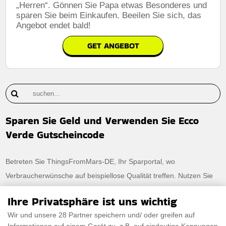
„Herren“. Gönnen Sie Papa etwas Besonderes und
sparen Sie beim Einkaufen. Beeilen Sie sich, das
Angebot endet bald!
GET ANGEBOT
Sparen Sie Geld und Verwenden Sie Ecco
Verde Gutscheincode
Betreten Sie ThingsFromMars-DE, Ihr Sparportal, wo
Verbraucherwünsche auf beispiellose Qualität treffen. Nutzen Sie
die Kraft des Sparens mit unseren exklusiven Codes und stellen
Ihre Privatsphäre ist uns wichtig
Sie sicher, dass Ihre Reise in die Zukunft sowohl stressfrei als auch
Wir und unsere 28 Partner speichern und/ oder greifen auf
budgetfreundlich ist. Einige der besten sind Ecco Verde