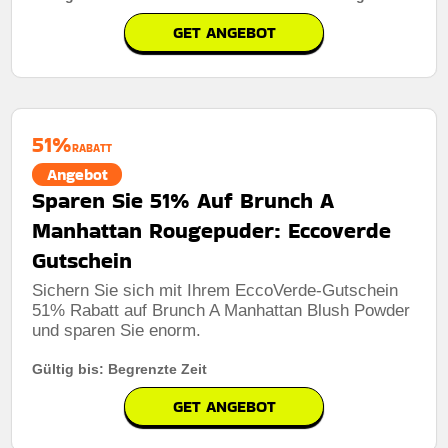
GET ANGEBOT
Rabatt:
Profitieren Sie von kostenlosem Versand bei
qualifizierten Bestellungen. So reduzieren Sie die
Lieferkosten und machen jeden Einkauf bequemer.
51%
Mindestkaufbetrag:
Bestellungen über 42,90€
RABATT
Angebot
Berechtigung:
Für alle Kunden
Sparen Sie 51% Auf Brunch A
Art des Angebots:
Zeitlich begrenztes angebot
Manhattan Rougepuder: Eccoverde
Kumulierbar:
Nicht mit anderen Aktionen kombinierbar
Gutschein
Bedingungen:
Weitere Informationen finden Sie in den
Sichern Sie sich mit Ihrem EccoVerde-Gutschein
Nutzungsbedingungen auf der Website des Händlers.
51% Rabatt auf Brunch A Manhattan Blush Powder
und sparen Sie enorm.
Gültig bis: Begrenzte Zeit
GET ANGEBOT