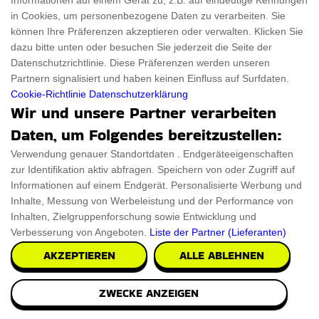
Informationen auf einem Gerät zu, z.B. auf eindeutige Kennungen
Rabattcode und Gutscheincode. Werden Sie Teil der Shopping-
in Cookies, um personenbezogene Daten zu verarbeiten. Sie
Revolution mit ThingsFromMars-DE und Ecco Verde, wo
können Ihre Präferenzen akzeptieren oder verwalten. Klicken Sie
dazu bitte unten oder besuchen Sie jederzeit die Seite der
intelligente Entscheidungen große Ersparnisse bringen!
Datenschutzrichtlinie. Diese Präferenzen werden unseren
Partnern signalisiert und haben keinen Einfluss auf Surfdaten.
Ähnlich zu Ecco Verde Gutscheine
Cookie-Richtlinie
Datenschutzerklärung
Wir und unsere Partner verarbeiten
Ecco DE Rabattcode
Daten, um Folgendes bereitzustellen:
Ebook DE Gutscheincode
Verwendung genauer Standortdaten . Endgeräteeigenschaften
EBike Abo DE Gutscheincode
zur Identifikation aktiv abfragen. Speichern von oder Zugriff auf
Informationen auf einem Endgerät. Personalisierte Werbung und
eBay DE Gutscheincode
Inhalte, Messung von Werbeleistung und der Performance von
EasyJet Aktionscode
Inhalten, Zielgruppenforschung sowie Entwicklung und
Verbesserung von Angeboten.
Liste der Partner (Lieferanten)
Dyson Rabatt
AKZEPTIEREN
ALLE ABLEHNEN
DXRacer Aktionscode
Durchdacht DE Promo
ZWECKE ANZEIGEN
Drykorn DE Rabattcode