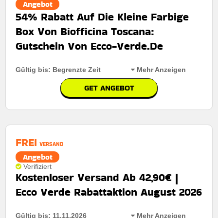
Angebot
54% Rabatt Auf Die Kleine Farbige
Art des Angebots:
Zeitlich begrenztes angebot
Box Von Biofficina Toscana:
Kumulierbar:
Nicht mit anderen Aktionen kombinierbar
Gutschein Von Ecco-Verde.De
Bedingungen:
Weitere Informationen finden Sie in den
Nutzungsbedingungen auf der Website des Händlers.
Gültig bis: Begrenzte Zeit
Mehr Anzeigen
GET ANGEBOT
Rabatt:
Sparen Sie 54% auf die kleine farbige Box von
Biofficina Toscana mit einem hervorragenden Preis-
Leistungs-Verhältnis für die tägliche Schönheitspflege.
FREI
Mindestkaufbetrag:
Keine mindestausgaben
VERSAND
Angebot
Berechtigung:
Für alle Kunden
Verifiziert
Kostenloser Versand Ab 42,90€ |
Art des Angebots:
Zeitlich begrenztes angebot
Ecco Verde Rabattaktion August 2026
Kumulierbar:
Nicht mit anderen Aktionen kombinierbar
Bedingungen:
Weitere Informationen finden Sie in den
Gültig bis: 11.11.2026
Mehr Anzeigen
Nutzungsbedingungen auf der Website des Händlers.