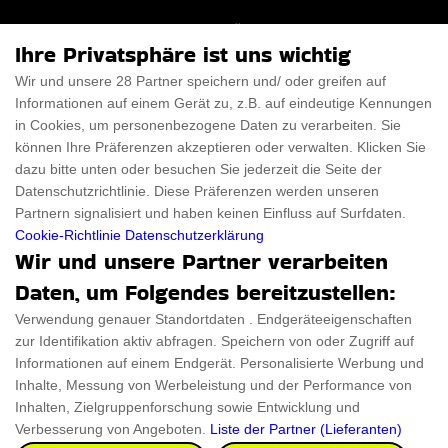
Für Männer
Über uns
Ihre Privatsphäre ist uns wichtig
Für Frauen
Disclaimer
Wir und unsere 28 Partner speichern und/ oder greifen auf
Informationen auf einem Gerät zu, z.B. auf eindeutige Kennungen
Für Haustiere
Rabattcode
in Cookies, um personenbezogene Daten zu verarbeiten. Sie
ThanksGiving
Trendiger Rabattcode
können Ihre Präferenzen akzeptieren oder verwalten. Klicken Sie
dazu bitte unten oder besuchen Sie jederzeit die Seite der
Black Friday
Datenschutzrichtlinie. Diese Präferenzen werden unseren
Partnern signalisiert und haben keinen Einfluss auf Surfdaten.
Ein Produkt einreichen
Datenschutz­erklärung
Cookie-Richtlinie
Datenschutzerklärung
Wir und unsere Partner verarbeiten
Kontakt
Datenschutz­erklärung
Daten, um Folgendes bereitzustellen:
Ein Produkt einreichen
Impressum
Verwendung genauer Standortdaten . Endgeräteeigenschaften
zur Identifikation aktiv abfragen. Speichern von oder Zugriff auf
Geschenkeführer
Cookies
Informationen auf einem Endgerät. Personalisierte Werbung und
Cyber Monday
Inhalte, Messung von Werbeleistung und der Performance von
Inhalten, Zielgruppenforschung sowie Entwicklung und
Verbesserung von Angeboten.
Liste der Partner (Lieferanten)