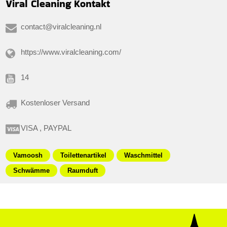
Viral Cleaning Kontakt
contact@viralcleaning.nl
https://www.viralcleaning.com/
14
Kostenloser Versand
VISA , PAYPAL
Vamoosh
Toilettenartikel
Waschmittel
Schwämme
Raumduft