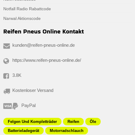
Notfall Radio Rabattcode
Narwal Aktionscode
Reifen Pneus Online Kontakt
kunden@reifen-pneus-online.de
https://www.reifen-pneus-online.de/
3.8K
Kostenloser Versand
PayPal
Felgen Und Kompletträder
Reifen
Öle
Batterieladegerät
Motorradschlauch