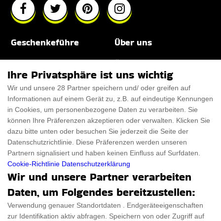
Geschenkeführe
Über uns
Für Männer
Über uns
Ihre Privatsphäre ist uns wichtig
Für Frauen
Disclaimer
Wir und unsere 28 Partner speichern und/ oder greifen auf
Informationen auf einem Gerät zu, z.B. auf eindeutige Kennungen
Für Haustiere
Rabattcode
in Cookies, um personenbezogene Daten zu verarbeiten. Sie
ThanksGiving
Trendiger Rabattcode
können Ihre Präferenzen akzeptieren oder verwalten. Klicken Sie
dazu bitte unten oder besuchen Sie jederzeit die Seite der
Black Friday
Datenschutzrichtlinie. Diese Präferenzen werden unseren
Partnern signalisiert und haben keinen Einfluss auf Surfdaten.
Ein Produkt einreichen
Datenschutz­erklärung
Cookie-Richtlinie
Datenschutzerklärung
Wir und unsere Partner verarbeiten
Kontakt
Datenschutz­erklärung
Daten, um Folgendes bereitzustellen:
Ein Produkt einreichen
Impressum
Verwendung genauer Standortdaten . Endgeräteeigenschaften
zur Identifikation aktiv abfragen. Speichern von oder Zugriff auf
Geschenkeführer
Cookies