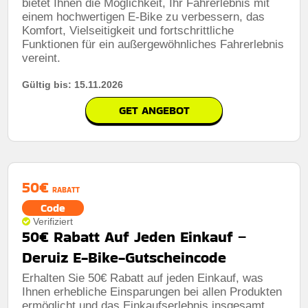
bietet Ihnen die Möglichkeit, Ihr Fahrerlebnis mit
einem hochwertigen E-Bike zu verbessern, das
Rabatt:
Profitieren Sie von 50€ Rabatt auf den
Komfort, Vielseitigkeit und fortschrittliche
gesamten Einkauf, wodurch Käufer bei allen Artikeln im
Geschäft zusätzlich sparen.
Funktionen für ein außergewöhnliches Fahrerlebnis
vereint.
Mindestkaufbetrag:
Keine mindestausgaben
Gültig bis: 15.11.2026
Berechtigung:
Für alle kunden
GET ANGEBOT
Art des Angebots:
Zeitlich begrenztes angebot
Kumulierbar:
Nicht mit anderen angeboten
kombinierbar
Bedingungen:
Weitere informationen finden sie in den
50€
geschäftsbedingungen auf der website des händlers
RABATT
Code
Verifiziert
50€ Rabatt Auf Jeden Einkauf –
Deruiz E-Bike-Gutscheincode
Erhalten Sie 50€ Rabatt auf jeden Einkauf, was
Ihnen erhebliche Einsparungen bei allen Produkten
ermöglicht und das Einkaufserlebnis insgesamt