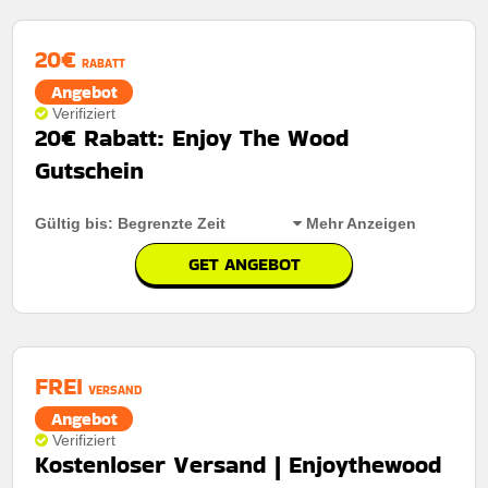
Kumulierbar:
Kombinierbar mit anderen Werbeaktionen
20€
Bedingungen:
Die geschäftsbedingungen finden sie
RABATT
auf der website des händlers
Angebot
Verifiziert
20€ Rabatt: Enjoy The Wood
Gutschein
Gültig bis: Begrenzte Zeit
Mehr Anzeigen
GET ANGEBOT
Rabatt:
20� rabatt bei anmeldung
Mindestkaufbetrag:
Keine mindestausgaben
FREI
Berechtigung:
F�r alle kunden
VERSAND
Angebot
Art des Angebots:
Zeitlich begrenztes angebot
Verifiziert
Kostenloser Versand | Enjoythewood
Kumulierbar:
Nicht mit anderen angeboten
kombinierbar