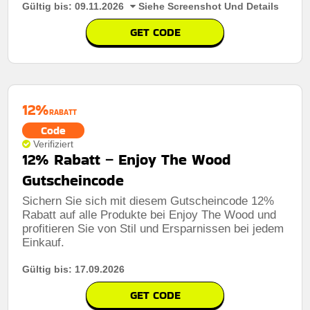
Gültig bis: 09.11.2026
Siehe Screenshot Und Details
GET CODE
12%
RABATT
Code
Verifiziert
12% Rabatt – Enjoy The Wood
Gutscheincode
Sichern Sie sich mit diesem Gutscheincode 12%
Rabatt auf alle Produkte bei Enjoy The Wood und
profitieren Sie von Stil und Ersparnissen bei jedem
Rabatt:
15 % Rabatt auf alle Bestellungen
Einkauf.
Mindestkaufbetrag:
Keine Mindestausgaben
Gültig bis: 17.09.2026
Berechtigung:
Für alle kunden
GET CODE
Art des Angebots:
Zeitlich begrenztes angebot