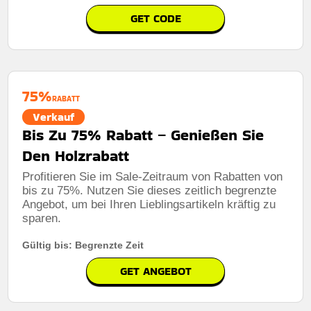
Rabatt:
15% rabatt auf weltkarten
GET CODE
Mindestkaufbetrag:
Keine mindestausgaben
Berechtigung:
F�r alle kunden
Art des Angebots:
Zeitlich begrenztes angebot
75%
RABATT
Kumulierbar:
Nicht mit anderen angeboten
Verkauf
kombinierbar
Bis Zu 75% Rabatt – Genießen Sie
Bedingungen:
Die geschäftsbedingungen finden sie
Den Holzrabatt
auf der website des händlers
Profitieren Sie im Sale-Zeitraum von Rabatten von
bis zu 75%. Nutzen Sie dieses zeitlich begrenzte
Angebot, um bei Ihren Lieblingsartikeln kräftig zu
sparen.
Rabatt:
13 % Rabatt auf alles
Gültig bis: Begrenzte Zeit
Mindestkaufbetrag:
Keine Mindestausgaben
GET ANGEBOT
Berechtigung:
Für alle kunden
Art des Angebots:
Zeitlich begrenztes angebot