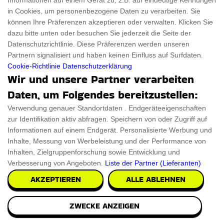
Informationen auf einem Gerät zu, z.B. auf eindeutige Kennungen
75 %
RABATT
in Cookies, um personenbezogene Daten zu verarbeiten. Sie
Verkauf
können Ihre Präferenzen akzeptieren oder verwalten. Klicken Sie
Bis Zu 75 % Rabatt, Genießen Sie Die
dazu bitte unten oder besuchen Sie jederzeit die Seite der
Datenschutzrichtlinie. Diese Präferenzen werden unseren
Black Friday-Aktion Von The Wood
Partnern signalisiert und haben keinen Einfluss auf Surfdaten.
Enjoy The Wood bietet während der
Cookie-Richtlinie
Datenschutzerklärung
Werbeveranstaltungen Black Friday und Cyber ​​
Wir und unsere Partner verarbeiten
Monday Rabatte von bis zu 75 %. Dieser zeitlich
Daten, um Folgendes bereitzustellen:
begrenzte Verkauf ermöglicht Kunden unglaubliche
Ersparnisse bei einer Vielzahl von Produkten und
Verwendung genauer Standortdaten . Endgeräteeigenschaften
ist somit eine perfekte Gelegenheit, einzigartige
zur Identifikation aktiv abfragen. Speichern von oder Zugriff auf
Artikel zu kaufen.
Informationen auf einem Endgerät. Personalisierte Werbung und
Inhalte, Messung von Werbeleistung und der Performance von
GET ANGEBOT
Inhalten, Zielgruppenforschung sowie Entwicklung und
Verbesserung von Angeboten.
Liste der Partner (Lieferanten)
AKZEPTIEREN
ALLE ABLEHNEN
50 %
RABATT
ZWECKE ANZEIGEN
Angebot