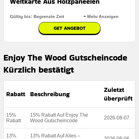
Weltkarte Aus Holzpaneelen
Kumulierbar:
Nicht mit anderen Aktionen kombinierbar
Gültig bis: Begrenzte Zeit
Mehr Anzeigen
Bedingungen:
Weitere Informationen finden Sie in den
Nutzungsbedingungen auf der Website des Händlers.
GET ANGEBOT
Rabatt:
Erhalten Sie 20% Rabatt Auf Die 3D-Weltkarte
Aus Holzpaneelen
Enjoy The Wood Gutscheincode
Mindestkaufbetrag:
Keine Mindestausgaben
Kürzlich bestätigt
Berechtigung:
Für alle kunden
Art des Angebots:
Zeitlich begrenztes angebot
Zuletzt
Kumulierbar:
Nicht mit anderen Aktionen kombinierbar
Rabatt
Beschreibung
überprüft
Bedingungen:
Die geschäftsbedingungen finden sie
auf der website des händlers
15%
15% Rabatt Auf Enjoy The
2026-08-07
Rabatt
Wood Gutscheincode
13%
13% Rabatt Auf Alles –
2026-08-06