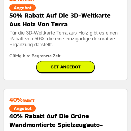
Berechtigung:
Für alle kunden
Angebot
50% Rabatt Auf Die 3D-Weltkarte
Art des Angebots:
Zeitlich begrenztes angebot
Aus Holz Von Terra
Kumulierbar:
Nicht mit anderen Aktionen kombinierbar
Für die 3D-Weltkarte Terra aus Holz gibt es einen
Bedingungen:
Die geschäftsbedingungen finden sie
Rabatt von 50%, die eine einzigartige dekorative
auf der website des händlers
Ergänzung darstellt.
Gültig bis: Begrenzte Zeit
GET ANGEBOT
40%
RABATT
Angebot
40% Rabatt Auf Die Grüne
Wandmontierte Spielzeugauto-