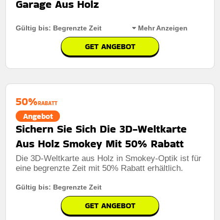
Garage Aus Holz
Gültig bis: Begrenzte Zeit
Mehr Anzeigen
GET ANGEBOT
Rabatt:
40% Rabatt Auf Die Grüne Wandmontierte
Spielzeugauto-Garage Aus Holz
Mindestkaufbetrag:
Keine Mindestausgaben
50%
RABATT
Berechtigung:
Für alle kunden
Angebot
Sichern Sie Sich Die 3D-Weltkarte
Art des Angebots:
Zeitlich begrenztes angebot
Aus Holz Smokey Mit 50% Rabatt
Kumulierbar:
Nicht mit anderen Aktionen kombinierbar
Die 3D-Weltkarte aus Holz in Smokey-Optik ist für
Bedingungen:
Die geschäftsbedingungen finden sie
eine begrenzte Zeit mit 50% Rabatt erhältlich.
auf der website des händlers
Gültig bis: Begrenzte Zeit
GET ANGEBOT