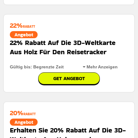
22%
RABATT
Angebot
22% Rabatt Auf Die 3D-Weltkarte
Aus Holz Für Den Reisetracker
Gültig bis: Begrenzte Zeit
Mehr Anzeigen
GET ANGEBOT
Rabatt:
Heute 22% Rabatt auf die 3D-Weltkarte aus
Holz als Reise-Tracker – das ideale Deko-Element für
Ihr Zuhause.
20%
Mindestkaufbetrag:
Keine mindestausgaben
RABATT
Angebot
Berechtigung:
Für alle Kunden
Erhalten Sie 20% Rabatt Auf Die 3D-
Art des Angebots:
Zeitlich begrenztes angebot