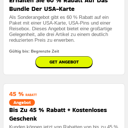
Erhalten Sie 60 % Rabatt Auf Das
Bundle Der USA-Karte
Als Sonderangebot gibt es 60 % Rabatt auf ein
Paket mit einer USA-Karte, USA-Pins und einer
Reisebox. Dieses Angebot bietet eine großartige
Rabatt:
10% rabatt auf weltkarten
Gelegenheit, alle drei Artikel zu einem deutlich
reduzierten Preis zu erwerben.
Mindestkaufbetrag:
Keine mindestausgaben
Gültig bis: Begrenzte Zeit
Berechtigung:
F�r alle kunden
GET ANGEBOT
Art des Angebots:
Zeitlich begrenztes angebot
Kumulierbar:
Nicht mit anderen angeboten
kombinierbar
Bedingungen:
Die gesch�ftsbedingungen finden sie
45 %
auf der website des h�ndlers
RABATT
Angebot
Bis Zu 45 % Rabatt + Kostenloses
Geschenk
Kunden können jetzt von Rabatten von bis zu 45 %