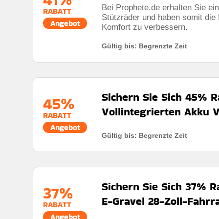
Bei Prophete.de erhalten Sie ei
RABATT
Kumulierbar:
Nicht mit anderen Aktionen kombinier
Stützräder und haben somit die M
Angebot
Komfort zu verbessern.
Bedingungen:
Weitere Informationen finden Sie in
Gültig bis: Begrenzte Zeit
Sichern Sie Sich 45% R
45%
Vollintegrierten Akku 
RABATT
Angebot
Gültig bis: Begrenzte Zeit
Rabatt:
Sichern Sie sich 45% Rabatt auf die vollinte
Energiespeicherung.
Mindestkaufbetrag:
Keine mindestausgaben
Sichern Sie Sich 37% R
37%
Berechtigung:
Für alle Kunden
E-Gravel 28-Zoll-Fahrr
RABATT
Art des Angebots:
Zeitlich begrenztes angebot
Angebot