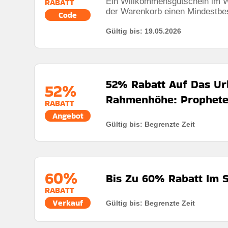
Ein Willkommensgutschein im We
RABATT
der Warenkorb einen Mindestbest
Code
Gültig bis: 19.05.2026
52% Rabatt Auf Das Ur
52%
Rahmenhöhe: Prophete
RABATT
Angebot
Gültig bis: Begrenzte Zeit
Rabatt:
Sichern Sie sich 52% Rabatt auf das Urbani
Mindestkaufbetrag:
Keine mindestausgaben
60%
Berechtigung:
Für alle Kunden
Bis Zu 60% Rabatt Im S
RABATT
Art des Angebots:
Zeitlich begrenztes angebot
Verkauf
Gültig bis: Begrenzte Zeit
Kumulierbar:
Nicht mit anderen Aktionen kombinier
Rabatt:
Bis zu 60% Rabatt auf ausgewählte Artikel – 