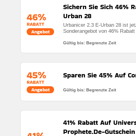
Sichern Sie Sich 46% R
Berechtigung:
F�r alle kunden
46%
Urban 28
Art des Angebots:
Zeitlich begrenztes angebot
RABATT
Urbanicer 2.3 E-Urban 28 ist jet
Kumulierbar:
Nicht mit anderen angeboten kombini
Sonderangebot von 46% Rabatt e
Angebot
Bedingungen:
Die gesch�ftsbedingungen finden si
Gültig bis: Begrenzte Zeit
45%
Sparen Sie 45% Auf Con
RABATT
Angebot
Gültig bis: Begrenzte Zeit
Rabatt:
Sichern Sie sich jetzt 45% Rabatt auf das E
Mindestkaufbetrag:
Keine mindestausgaben
41% Rabatt Auf Univers
Berechtigung:
Für alle Kunden
Prophete.De-Gutschein
41%
Art des Angebots:
Zeitlich begrenztes angebot