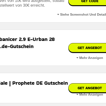
GET CODE
rt von 10€ wird ausgestellt, sobald
ellwert von 30€ erreicht.
Siehe Screenshot Und Detai
banicer 2.9 E-Urban 28
.de-Gutschein
GET ANGEBOT
Mehr Anzeigen
cer 2.9 E-Urban Fahrradmodell mit 28 Zoll Rahmenhöhe.
ale | Prophete DE Gutschein
GET ANGEBOT
Mehr Anzeigen
bar
ideale Sparmöglichkeiten für alle, die kräftig sparen möchten.