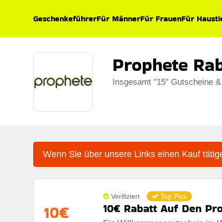
Geschenkeführer
Für Männer
Für Frauen
Für Hausti
Prophete Ra
Insgesamt "15" Gutscheine &
Wenn Sie über unsere Links einen Kauf tätige
Verifiziert
Top Pick
10€ Rabatt Auf Den Pr
10€