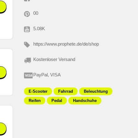
00
5.08K
https://www.prophete.de/de/shop
Kostenloser Versand
PayPal, VISA
E-Scooter
Fahrrad
Beleuchtung
Reifen
Pedal
Handschuhe