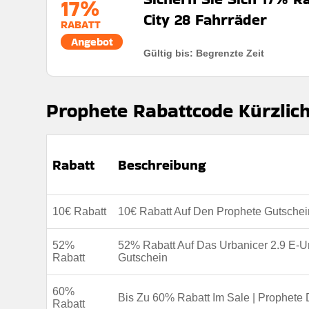
17%
City 28 Fahrräder
RABATT
Angebot
Gültig bis: Begrenzte Zeit
Rabatt:
Sichern Sie sich 17% Rabatt auf das Geniesse
erhältlich.
Prophete Rabattcode Kürzlich
Mindestkaufbetrag:
Keine mindestausgaben
Berechtigung:
Für alle Kunden
Art des Angebots:
Zeitlich begrenztes angebot
Rabatt
Beschreibung
Kumulierbar:
Nicht mit anderen Aktionen kombinier
Bedingungen:
Weitere Informationen finden Sie in
10€ Rabatt
10€ Rabatt Auf Den Prophete Gutsche
52%
52% Rabatt Auf Das Urbanicer 2.9 E-
Rabatt
Gutschein
60%
Bis Zu 60% Rabatt Im Sale | Prophete
Rabatt