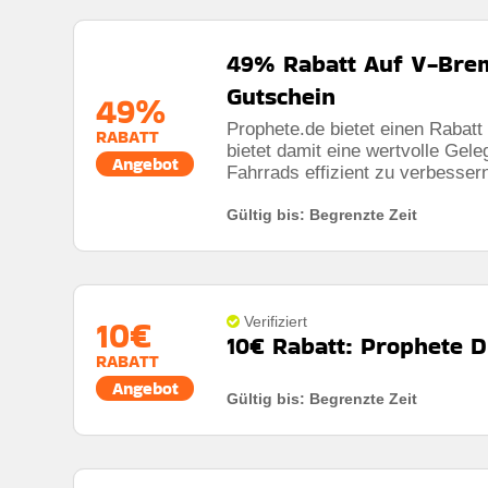
Bedingungen:
Weitere Informationen finden Sie in
Mindestkaufbetrag:
Keine mindestausgaben
49% Rabatt Auf V-Bre
Berechtigung:
Für alle Kunden
Gutschein
49%
Art des Angebots:
Zeitlich begrenztes angebot
Prophete.de bietet einen Rabat
RABATT
Kumulierbar:
Nicht mit anderen Aktionen kombinier
bietet damit eine wertvolle Gele
Angebot
Fahrrads effizient zu verbesser
Bedingungen:
Weitere Informationen finden Sie in
Rabatt:
�10 rabatt auf alle bestellungen
Gültig bis: Begrenzte Zeit
Mindestkaufbetrag:
Bestellungen über 30€
Berechtigung:
F�r alle kunden
Art des Angebots:
Zeitlich begrenztes angebot
10€
Verifiziert
10€ Rabatt: Prophete D
Kumulierbar:
Nicht mit anderen angeboten kombini
RABATT
Angebot
Bedingungen:
Die geschäftsbedingungen finden sie
Gültig bis: Begrenzte Zeit
Rabatt:
10� rabatt bei anmeldung
Mindestkaufbetrag:
Bestellungen �ber 30�