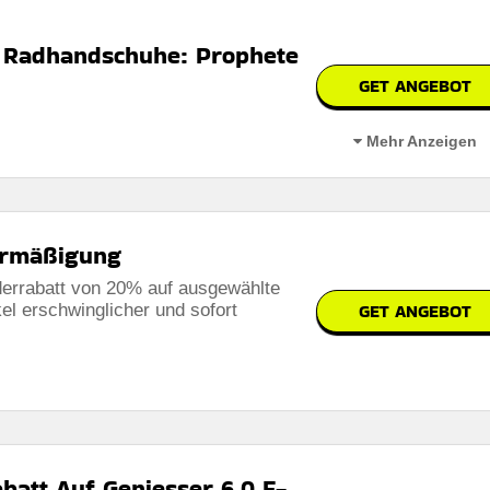
 Radhandschuhe: Prophete
GET ANGEBOT
bar
Mehr Anzeigen
 den Nutzungsbedingungen auf der Website des Händlers.
Ermäßigung
derrabatt von 20% auf ausgewählte
GET ANGEBOT
el erschwinglicher und sofort
erbar
 auf der website des händlers
abatt Auf Geniesser 6.0 E-