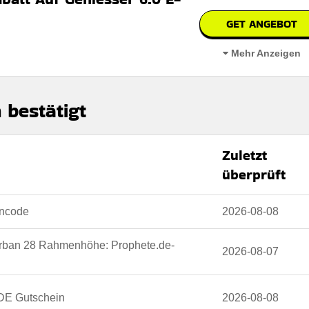
GET ANGEBOT
Mehr Anzeigen
r 6.0 E-City 28 Fahrrad – zeitlich begrenztes Angebot, jetzt online
 bestätigt
Zuletzt
überprüft
bar
 den Nutzungsbedingungen auf der Website des Händlers.
incode
2026-08-08
Urban 28 Rahmenhöhe: Prophete.de-
2026-08-07
 DE Gutschein
2026-08-08