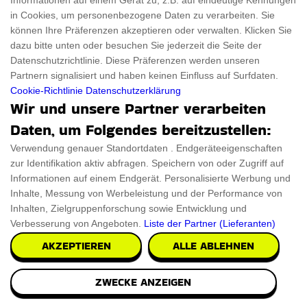
Informationen auf einem Gerät zu, z.B. auf eindeutige Kennungen
in Cookies, um personenbezogene Daten zu verarbeiten. Sie
können Ihre Präferenzen akzeptieren oder verwalten. Klicken Sie
dazu bitte unten oder besuchen Sie jederzeit die Seite der
Datenschutzrichtlinie. Diese Präferenzen werden unseren
Sparen Sie Geld und Verwenden Sie
Partnern signalisiert und haben keinen Einfluss auf Surfdaten.
Kochblume Gutschein
Cookie-Richtlinie
Datenschutzerklärung
Wir und unsere Partner verarbeiten
Daten, um Folgendes bereitzustellen:
Betreten Sie ThingsFromMars-DE, Ihr Sparportal, wo
Verwendung genauer Standortdaten . Endgeräteeigenschaften
Verbraucherwünsche auf beispiellose Qualität treffen. Nutzen Sie
zur Identifikation aktiv abfragen. Speichern von oder Zugriff auf
die Kraft des Sparens mit unseren exklusiven Codes und stellen
Informationen auf einem Endgerät. Personalisierte Werbung und
Sie sicher, dass Ihre Reise in die Zukunft sowohl stressfrei als auch
Inhalte, Messung von Werbeleistung und der Performance von
budgetfreundlich ist. Einige der besten sind Kochblume Rabattcode
Inhalten, Zielgruppenforschung sowie Entwicklung und
Verbesserung von Angeboten.
Liste der Partner (Lieferanten)
und Gutscheincode. Werden Sie Teil der Shopping-Revolution mit
AKZEPTIEREN
ALLE ABLEHNEN
ThingsFromMars-DE und Kochblume, wo intelligente
Entscheidungen große Ersparnisse bringen!
ZWECKE ANZEIGEN
Ähnlich zu Kochblume Gutscheine