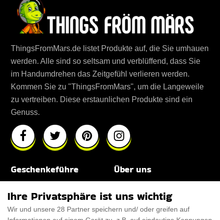
ThingsFromMars.de listet Produkte auf, die Sie umhauen
werden. Alle sind so seltsam und verblüffend, dass Sie
im Handumdrehen das Zeitgefühl verlieren werden.
Kommen Sie zu "ThingsFromMars", um die Langeweile
zu vertreiben. Diese erstaunlichen Produkte sind ein
Genuss.
Geschenkeführe
Über uns
Für Männer
Über uns
Ihre Privatsphäre ist uns wichtig
Wir und unsere 28 Partner speichern und/ oder greifen auf
Für Frauen
Disclaimer