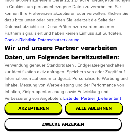
Informationen auf einem Gerät zu, z.B. auf eindeutige Kennungen
Für Haustiere
Rabattcode
in Cookies, um personenbezogene Daten zu verarbeiten. Sie
können Ihre Präferenzen akzeptieren oder verwalten. Klicken Sie
ThanksGiving
Trendiger Rabattcode
dazu bitte unten oder besuchen Sie jederzeit die Seite der
Datenschutzrichtlinie. Diese Präferenzen werden unseren
Black Friday
Partnern signalisiert und haben keinen Einfluss auf Surfdaten.
Ein Produkt einreichen
Datenschutz­erklärung
Cookie-Richtlinie
Datenschutzerklärung
Wir und unsere Partner verarbeiten
Kontakt
Datenschutz­erklärung
Daten, um Folgendes bereitzustellen:
Ein Produkt einreichen
Impressum
Verwendung genauer Standortdaten . Endgeräteeigenschaften
zur Identifikation aktiv abfragen. Speichern von oder Zugriff auf
Geschenkeführer
Cookies
Informationen auf einem Endgerät. Personalisierte Werbung und
Inhalte, Messung von Werbeleistung und der Performance von
Cyber Monday
Inhalten, Zielgruppenforschung sowie Entwicklung und
Verbesserung von Angeboten.
Liste der Partner (Lieferanten)
AKZEPTIEREN
ALLE ABLEHNEN
Alle Urheberrechte © 2026 sind ThingsFromMars.de
ZWECKE ANZEIGEN
vorbehalten.