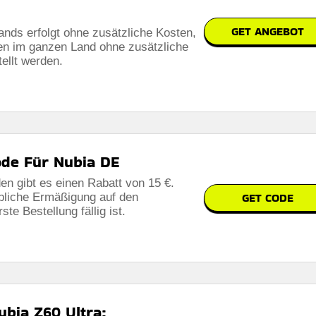
GET ANGEBOT
nds erfolgt ohne zusätzliche Kosten,
en im ganzen Land ohne zusätzliche
ellt werden.
ode Für Nubia DE
n gibt es einen Rabatt von 15 €.
GET CODE
ebliche Ermäßigung auf den
ste Bestellung fällig ist.
bia Z60 Ultra: