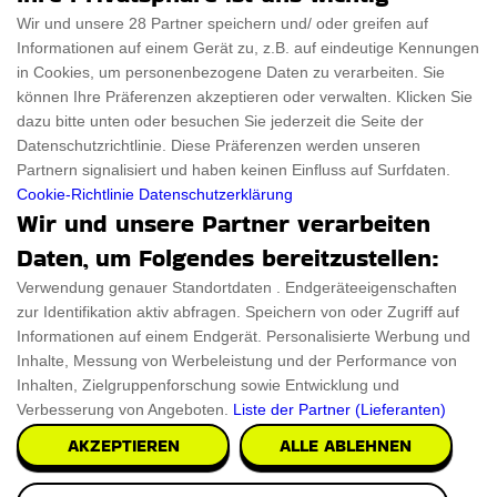
Für Frauen
Disclaimer
Wir und unsere 28 Partner speichern und/ oder greifen auf
Informationen auf einem Gerät zu, z.B. auf eindeutige Kennungen
Für Haustiere
Rabattcode
in Cookies, um personenbezogene Daten zu verarbeiten. Sie
ThanksGiving
Trendiger Rabattcode
können Ihre Präferenzen akzeptieren oder verwalten. Klicken Sie
dazu bitte unten oder besuchen Sie jederzeit die Seite der
Black Friday
Datenschutzrichtlinie. Diese Präferenzen werden unseren
Partnern signalisiert und haben keinen Einfluss auf Surfdaten.
Ein Produkt einreichen
Datenschutz­erklärung
Cookie-Richtlinie
Datenschutzerklärung
Wir und unsere Partner verarbeiten
Kontakt
Datenschutz­erklärung
Daten, um Folgendes bereitzustellen:
Ein Produkt einreichen
Impressum
Verwendung genauer Standortdaten . Endgeräteeigenschaften
zur Identifikation aktiv abfragen. Speichern von oder Zugriff auf
Geschenkeführer
Cookies
Informationen auf einem Endgerät. Personalisierte Werbung und
Cyber Monday
Inhalte, Messung von Werbeleistung und der Performance von
Inhalten, Zielgruppenforschung sowie Entwicklung und
Verbesserung von Angeboten.
Liste der Partner (Lieferanten)
AKZEPTIEREN
ALLE ABLEHNEN
Alle Urheberrechte © 2026 sind ThingsFromMars.de