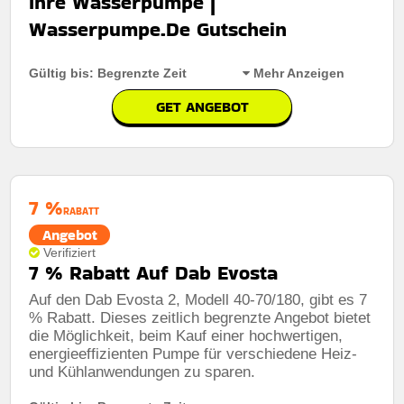
Ihre Wasserpumpe |
Kumulierbar:
Nicht mit anderen Aktionen kombinierbar
Wasserpumpe.De Gutschein
Bedingungen:
Weitere Informationen finden Sie in den
Nutzungsbedingungen auf der Website des Händlers.
Gültig bis: Begrenzte Zeit
Mehr Anzeigen
GET ANGEBOT
Rabatt:
Sichern Sie sich jetzt 7% Rabatt auf
ausgewählte Wasserpumpen für optimale Leistung.
Mindestkaufbetrag:
Keine mindestausgaben
7 %
RABATT
Berechtigung:
Für alle Kunden
Angebot
Verifiziert
Art des Angebots:
Zeitlich begrenztes angebot
7 % Rabatt Auf Dab Evosta
Kumulierbar:
Nicht mit anderen Aktionen kombinierbar
Auf den Dab Evosta 2, Modell 40-70/180, gibt es 7
% Rabatt. Dieses zeitlich begrenzte Angebot bietet
Bedingungen:
Weitere Informationen finden Sie in den
Nutzungsbedingungen auf der Website des Händlers.
die Möglichkeit, beim Kauf einer hochwertigen,
energieeffizienten Pumpe für verschiedene Heiz-
und Kühlanwendungen zu sparen.