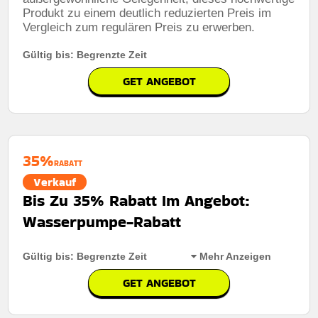
Produkt zu einem deutlich reduzierten Preis im
Rabatt:
5€ Rabatt auf das gesamte Sortiment für
Vergleich zum regulären Preis zu erwerben.
Kunden, die einkaufen
Mindestkaufbetrag:
Keine mindestausgaben
Gültig bis: Begrenzte Zeit
Berechtigung:
Für alle Kunden
GET ANGEBOT
Art des Angebots:
Zeitlich begrenztes angebot
Kumulierbar:
Kombinierbar mit anderen Werbeaktionen
Bedingungen:
Weitere Informationen finden Sie in den
35%
RABATT
Nutzungsbedingungen auf der Website des Händlers.
Verkauf
Bis Zu 35% Rabatt Im Angebot:
Wasserpumpe-Rabatt
Gültig bis: Begrenzte Zeit
Mehr Anzeigen
GET ANGEBOT
Rabatt:
Kunden können sich ab sofort über bis zu 35%