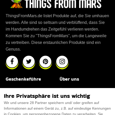
ThingsFromMars.de listet Produkte auf, die Sie umhauen
werden. Alle sind so seltsam und verblüffend, dass Sie
im Handumdrehen das Zeitgefühl verlieren werden.
Kommen Sie zu "ThingsFromMars", um die Langeweile
zu vertreiben. Diese erstaunlichen Produkte sind ein
Genuss.
Geschenkeführe
Über uns
Für Männer
Über uns
Ihre Privatsphäre ist uns wichtig
Für Frauen
Disclaimer
Wir und unsere 28 Partner speichern und/ oder greifen auf
Informationen auf einem Gerät zu, z.B. auf eindeutige Kennungen
Für Haustiere
Rabattcode
in Cookies, um personenbezogene Daten zu verarbeiten. Sie