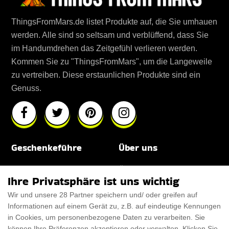
ThingsFromMars.de listet Produkte auf, die Sie umhauen
werden. Alle sind so seltsam und verblüffend, dass Sie
im Handumdrehen das Zeitgefühl verlieren werden.
Kommen Sie zu "ThingsFromMars", um die Langeweile
zu vertreiben. Diese erstaunlichen Produkte sind ein
Genuss.
Geschenkeführe
Über uns
Für Männer
Über uns
Ihre Privatsphäre ist uns wichtig
Für Frauen
Disclaimer
Wir und unsere 28 Partner speichern und/ oder greifen auf
Informationen auf einem Gerät zu, z.B. auf eindeutige Kennungen
Für Haustiere
Rabattcode
in Cookies, um personenbezogene Daten zu verarbeiten. Sie
ThanksGiving
Trendiger Rabattcode
können Ihre Präferenzen akzeptieren oder verwalten. Klicken Sie