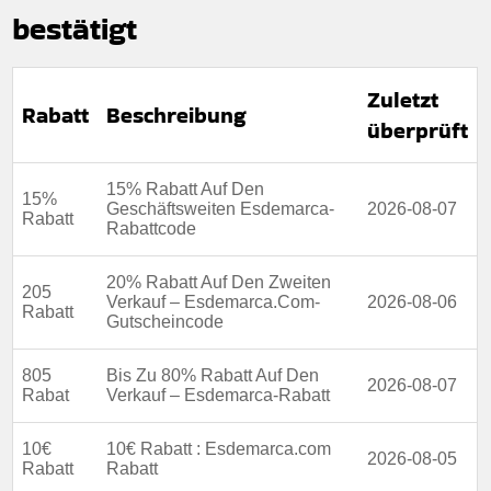
Berechtigung:
Für alle kunden
bestätigt
Art des Angebots:
Zeitlich begrenztes Angebot
Kumulierbar:
Kombiniert mit anderen Werbeaktionen
Zuletzt
Rabatt
Beschreibung
Bedingungen:
Die Geschäftsbedingungen finden Sie
überprüft
auf der Website des Händlers.
15% Rabatt Auf Den
15%
Geschäftsweiten Esdemarca-
2026-08-07
Rabatt
Rabattcode
20% Rabatt Auf Den Zweiten
205
Verkauf – Esdemarca.Com-
2026-08-06
Rabatt
Gutscheincode
805
Bis Zu 80% Rabatt Auf Den
2026-08-07
Rabat
Verkauf – Esdemarca-Rabatt
10€
10€ Rabatt : Esdemarca.com
2026-08-05
Rabatt
Rabatt