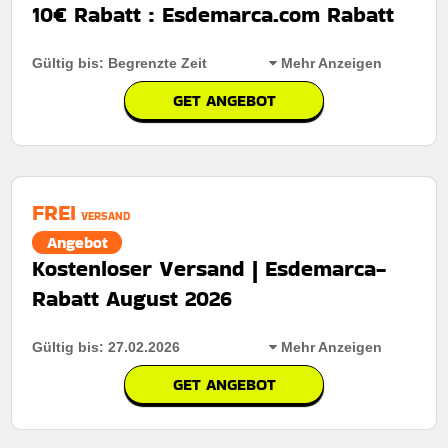
10€ Rabatt : Esdemarca.com Rabatt
Kumulierbar:
Kombinierbar mit anderen Werbeaktionen
Gültig bis: Begrenzte Zeit
Mehr Anzeigen
Bedingungen:
Weitere Informationen finden Sie in den
Nutzungsbedingungen auf der Website des Händlers.
GET ANGEBOT
Rabatt:
10€ Rabatt auf jede Bestellung
Mindestkaufbetrag:
Keine Mindestausgaben
FREI
Berechtigung:
Für alle kunden
VERSAND
Angebot
Art des Angebots:
Zeitlich begrenztes Angebot
Kostenloser Versand | Esdemarca-
Kumulierbar:
Kombiniert mit anderen Werbeaktionen
Rabatt August 2026
Bedingungen:
Die Geschäftsbedingungen finden Sie
auf der Website des Händlers.
Gültig bis: 27.02.2026
Mehr Anzeigen
GET ANGEBOT
Rabatt:
Kostenloser Versand