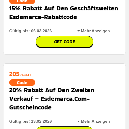
Code
15% Rabatt Auf Den Geschäftsweiten
Esdemarca-Rabattcode
Gültig bis: 06.03.2026
Mehr Anzeigen
GET CODE
Rabatt:
15% Rabatt auf jede Bestellung
Mindestkaufbetrag:
Keine Mindestausgaben
205
Berechtigung:
Für alle kunden
RABATT
Code
Art des Angebots:
Zeitlich begrenztes Angebot
20% Rabatt Auf Den Zweiten
Kumulierbar:
Kombiniert mit anderen Werbeaktionen
Verkauf – Esdemarca.Com-
Bedingungen:
Die Geschäftsbedingungen finden Sie
Gutscheincode
auf der Website des Händlers.
Gültig bis: 13.02.2026
Mehr Anzeigen