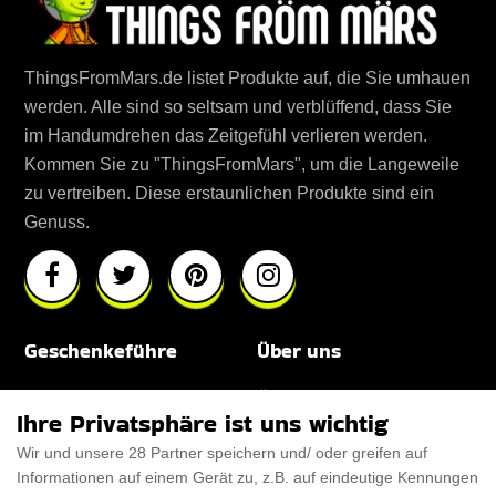
ThingsFromMars.de listet Produkte auf, die Sie umhauen
werden. Alle sind so seltsam und verblüffend, dass Sie
im Handumdrehen das Zeitgefühl verlieren werden.
Kommen Sie zu "ThingsFromMars", um die Langeweile
zu vertreiben. Diese erstaunlichen Produkte sind ein
Genuss.
Geschenkeführe
Über uns
Für Männer
Über uns
Ihre Privatsphäre ist uns wichtig
Für Frauen
Disclaimer
Wir und unsere 28 Partner speichern und/ oder greifen auf
Informationen auf einem Gerät zu, z.B. auf eindeutige Kennungen
Für Haustiere
Rabattcode