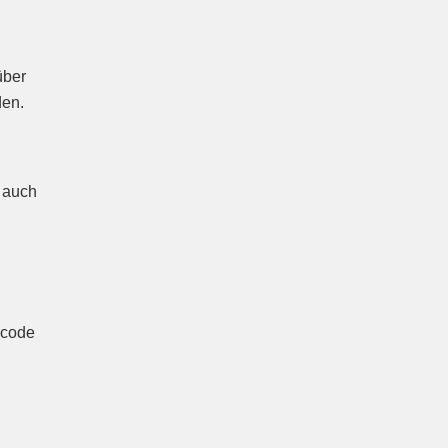
über
den.
l auch
scode