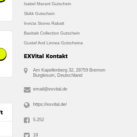
Isabel Marant Gutschein
Skikk Gutschein
Invicta Stores Rabatt
Baobab Collection Gutschein
Gustaf And Linnea Gutscheina
EXVital Kontakt
Am Kapellenberg 32, 28759 Bremen
g.
Burglesum, Deutschland
email@exvital.de
https://exvital.de/
t
5.252
18