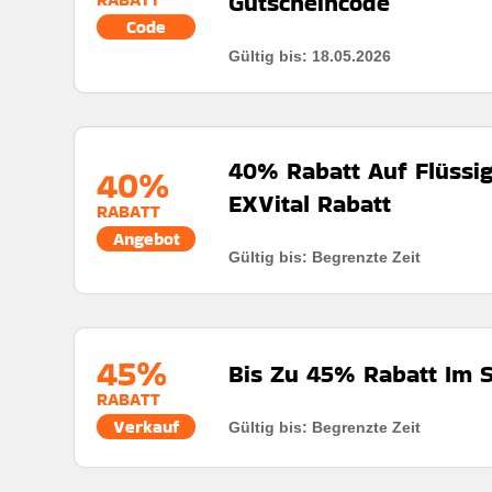
Gutscheincode
Code
Gültig bis: 18.05.2026
40% Rabatt Auf Flüssig
40%
EXVital Rabatt
RABATT
Angebot
Gültig bis: Begrenzte Zeit
Rabatt:
Sparen sie 40% bei flüssigem chlorophyll aus
unsere kunden.
Mindestkaufbetrag:
Keine mindestausgaben
45%
Bis Zu 45% Rabatt Im Sa
Berechtigung:
Für alle kunden
RABATT
Art des Angebots:
Zeitlich begrenztes angebot
Verkauf
Gültig bis: Begrenzte Zeit
Rabatt:
Sparen sie bis zu 45% bei artikeln im sale un
Kumulierbar:
Nicht mit anderen angeboten kombini
ausgewählten produkten und kollektionen.