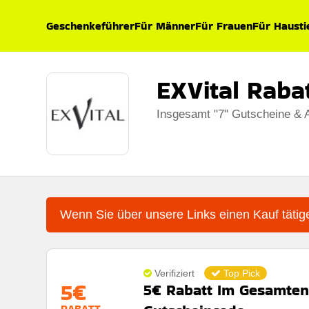
Geschenkeführer
Für Männer
Für Frauen
Für Hausti
EXVital Raba
Insgesamt "7" Gutscheine & 
Wenn Sie über unsere Links einen Kauf tätige
Verifiziert
Top Pick
5€
5€ Rabatt Im Gesamten
RABATT