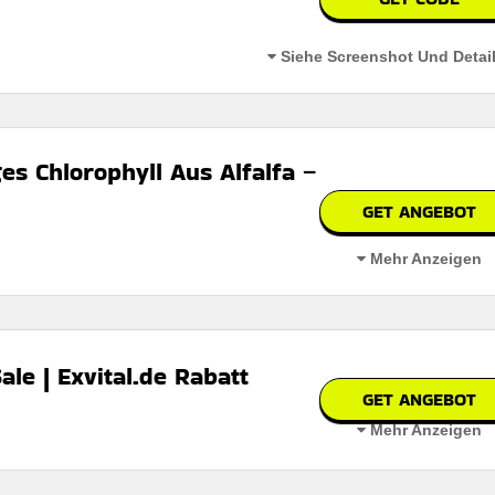
Siehe Screenshot Und Detai
es Chlorophyll Aus Alfalfa –
GET ANGEBOT
Mehr Anzeigen
 luzerne 50-ml-tropfen ein hervorragendes preis-leistungs-verhältnis f
le | Exvital.de Rabatt
GET ANGEBOT
Mehr Anzeigen
d profitieren sie von einem hervorragenden preis-leistungs-verhältnis 
erbar