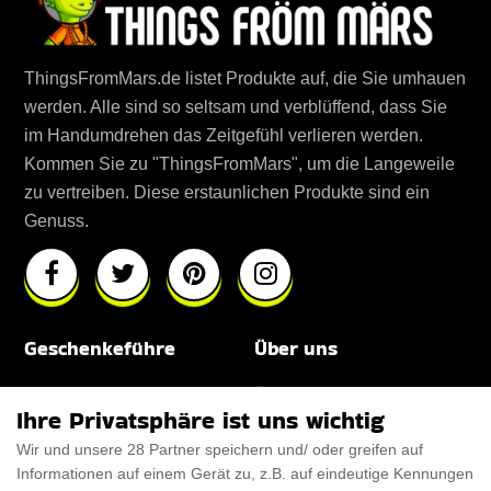
ThingsFromMars.de listet Produkte auf, die Sie umhauen
werden. Alle sind so seltsam und verblüffend, dass Sie
im Handumdrehen das Zeitgefühl verlieren werden.
Kommen Sie zu "ThingsFromMars", um die Langeweile
zu vertreiben. Diese erstaunlichen Produkte sind ein
Genuss.
Geschenkeführe
Über uns
Für Männer
Über uns
Ihre Privatsphäre ist uns wichtig
Für Frauen
Disclaimer
Wir und unsere 28 Partner speichern und/ oder greifen auf
Informationen auf einem Gerät zu, z.B. auf eindeutige Kennungen
Für Haustiere
Rabattcode