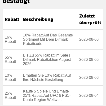
bestätigt
Berechtigung:
Für alle Kunden
Art des Angebots:
Zeitlich begrenztes angebot
Zuletzt
Rabatt
Beschreibung
Kumulierbar:
Nicht mit anderen Aktionen kombinierbar
überprüft
Bedingungen:
Weitere Informationen finden Sie in den
Nutzungsbedingungen auf der Website des Händlers.
16% Rabatt Auf Das Gesamte
16%
Sortiment Mit Dem Difmark
2026-08-06
Rabatt
Rabattcode
Bis Zu 55% Rabatt Im Sale |
55%
Difmark Rabattaktion August
2026-08-05
Rabatt
2026
10%
Erhalten Sie 10% Rabatt Auf
2026-08-06
Rabatt
Ihre Nächste Bestellung
Kaufe 5 Spiele Und Erhalte
25%
25% Rabatt Auf UFC 6 PS5-
2026-08-04
Rabatt
Konto Region Weltweit