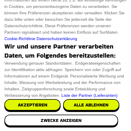
Informationen auf einem Gerät zu, z.B. auf eindeutige Kennungen
Code
in Cookies, um personenbezogene Daten zu verarbeiten. Sie
5% Rabatt Auf Bestellungen Über
können Ihre Präferenzen akzeptieren oder verwalten. Klicken Sie
dazu bitte unten oder besuchen Sie jederzeit die Seite der
600€ – Flexispot De-Gutscheincode
Datenschutzrichtlinie. Diese Präferenzen werden unseren
Profitieren Sie von 5 % Rabatt auf alle
Partnern signalisiert und haben keinen Einfluss auf Surfdaten.
Bestellungen über 600€ und sparen Sie beim Kauf
Cookie-Richtlinie
Datenschutzerklärung
hochwertiger Produkte aus verschiedenen
Wir und unsere Partner verarbeiten
Kategorien.
Daten, um Folgendes bereitzustellen:
GET ANGEBOT
Verwendung genauer Standortdaten . Endgeräteeigenschaften
zur Identifikation aktiv abfragen. Speichern von oder Zugriff auf
Informationen auf einem Endgerät. Personalisierte Werbung und
Inhalte, Messung von Werbeleistung und der Performance von
Inhalten, Zielgruppenforschung sowie Entwicklung und
30%
RABATT
Verbesserung von Angeboten.
Liste der Partner (Lieferanten)
Angebot
AKZEPTIEREN
ALLE ABLEHNEN
Bis Zu 30% Rabatt Auf Alles –
Flexispot DE-Gutschein
ZWECKE ANZEIGEN
FlexiSpot DE bietet die Möglichkeit, im gesamten