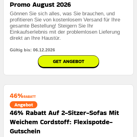
Promo August 2026
Kumulierbar:
Nicht mit anderen angeboten
Gönnen Sie sich alles, was Sie brauchen, und
kombinierbar
profitieren Sie von kostenlosem Versand für Ihre
Bedingungen:
Weitere informationen finden sie in den
gesamte Bestellung! Steigern Sie Ihr
geschäftsbedingungen auf der website des händlers
Einkaufserlebnis mit der problemlosen Lieferung
direkt an Ihre Haustür.
Gültig bis: 06.12.2026
GET ANGEBOT
46%
RABATT
Angebot
46% Rabatt Auf 2-Sitzer-Sofas Mit
Weichem Cordstoff: Flexispotde-
Gutschein