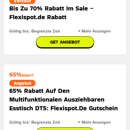
Verkauf
Bis Zu 70% Rabatt Im Sale –
Flexispot.de Rabatt
Gültig bis: Begrenzte Zeit
Mehr Anzeigen
GET ANGEBOT
Rabatt:
Werten sie ihren arbeitsplatz mit einem
elektrischen tischgestell mit vier beinen auf, jetzt mit
rabatten von bis zu 70% erhältlich
65%
Mindestkaufbetrag:
Keine mindestausgaben
RABATT
Angebot
Berechtigung:
Für alle kunden
65% Rabatt Auf Den
Art des Angebots:
Zeitlich begrenztes angebot
Multifunktionalen Ausziehbaren
Kumulierbar:
Nicht mit anderen angeboten
Esstisch DT5: Flexispot.De Gutschein
kombinierbar
Bedingungen:
Weitere informationen finden sie in den
Gültig bis: Begrenzte Zeit
Mehr Anzeigen
geschäftsbedingungen auf der website des händlers