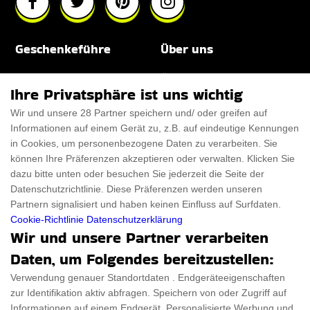
Geschenkeführe
Über uns
Für Männer
Über uns
Ihre Privatsphäre ist uns wichtig
Für Frauen
Disclaimer
Wir und unsere 28 Partner speichern und/ oder greifen auf
Informationen auf einem Gerät zu, z.B. auf eindeutige Kennungen
Für Haustiere
Rabattcode
in Cookies, um personenbezogene Daten zu verarbeiten. Sie
ThanksGiving
Trendiger Rabattcode
können Ihre Präferenzen akzeptieren oder verwalten. Klicken Sie
dazu bitte unten oder besuchen Sie jederzeit die Seite der
Black Friday
Datenschutzrichtlinie. Diese Präferenzen werden unseren
Partnern signalisiert und haben keinen Einfluss auf Surfdaten.
Ein Produkt einreichen
Datenschutz­erklärung
Cookie-Richtlinie
Datenschutzerklärung
Wir und unsere Partner verarbeiten
Kontakt
Datenschutz­erklärung
Daten, um Folgendes bereitzustellen:
Ein Produkt einreichen
Impressum
Verwendung genauer Standortdaten . Endgeräteeigenschaften
zur Identifikation aktiv abfragen. Speichern von oder Zugriff auf
Geschenkeführer
Cookies
Informationen auf einem Endgerät. Personalisierte Werbung und