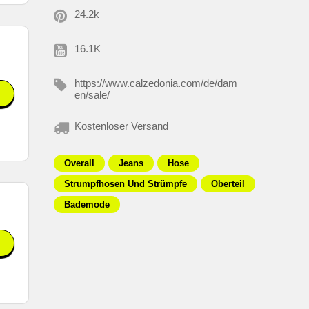
24.2k
16.1K
https://www.calzedonia.com/de/dam
en/sale/
Kostenloser Versand
Overall
Jeans
Hose
Strumpfhosen Und Strümpfe
Oberteil
Bademode