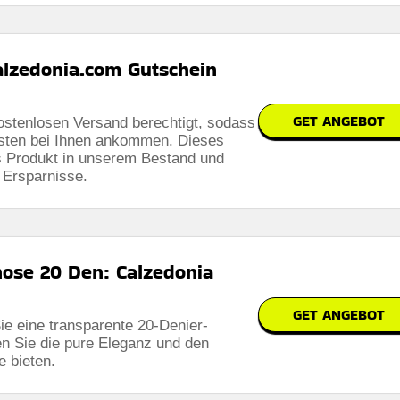
alzedonia.com Gutschein
GET ANGEBOT
kostenlosen Versand berechtigt, sodass
Kosten bei Ihnen ankommen. Dieses
es Produkt in unserem Bestand und
 Ersparnisse.
ose 20 Den: Calzedonia
GET ANGEBOT
ie eine transparente 20-Denier-
n Sie die pure Eleganz und den
e bieten.