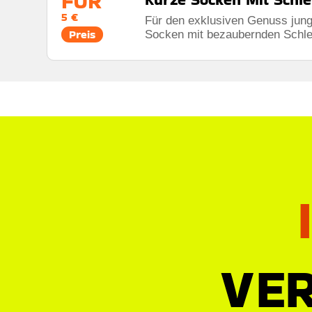
FÜR
5 €
Für den exklusiven Genuss jun
Preis
Socken mit bezaubernden Schleif
VER