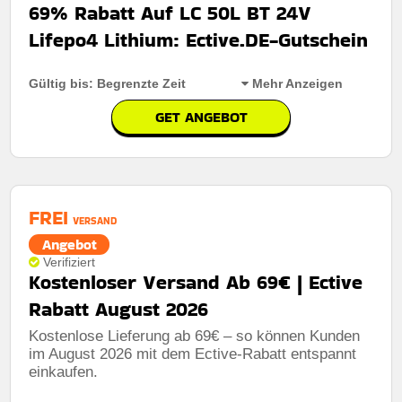
69% Rabatt Auf LC 50L BT 24V
Art des Angebots:
Zeitlich begrenztes angebot
Lifepo4 Lithium: Ective.DE-Gutschein
Kumulierbar:
Nicht mit anderen Aktionen kombinierbar
Bedingungen:
Die geschäftsbedingungen finden sie
Gültig bis: Begrenzte Zeit
Mehr Anzeigen
auf der website des händlers
GET ANGEBOT
Rabatt:
69% Rabatt Auf LC 50L BT 24V Lifepo4 Lithium
Mindestkaufbetrag:
Keine Mindestausgaben
FREI
Berechtigung:
Für alle Kunden
VERSAND
Angebot
Art des Angebots:
Zeitlich begrenztes angebot
Verifiziert
Kostenloser Versand Ab 69€ | Ective
Kumulierbar:
Nicht mit anderen Aktionen kombinierbar
Rabatt August 2026
Bedingungen:
Die geschäftsbedingungen finden sie
auf der website des händlers
Kostenlose Lieferung ab 69€ – so können Kunden
im August 2026 mit dem Ective-Rabatt entspannt
einkaufen.