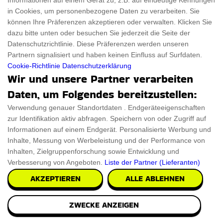
Informationen auf einem Gerät zu, z.B. auf eindeutige Kennungen
in Cookies, um personenbezogene Daten zu verarbeiten. Sie
Geschenkeführe
Über uns
können Ihre Präferenzen akzeptieren oder verwalten. Klicken Sie
dazu bitte unten oder besuchen Sie jederzeit die Seite der
Für Männer
Über uns
Datenschutzrichtlinie. Diese Präferenzen werden unseren
Partnern signalisiert und haben keinen Einfluss auf Surfdaten.
Für Frauen
Disclaimer
Cookie-Richtlinie
Datenschutzerklärung
Wir und unsere Partner verarbeiten
Für Haustiere
Rabattcode
Daten, um Folgendes bereitzustellen:
ThanksGiving
Trendiger Rabattcode
Verwendung genauer Standortdaten . Endgeräteeigenschaften
zur Identifikation aktiv abfragen. Speichern von oder Zugriff auf
Black Friday
Informationen auf einem Endgerät. Personalisierte Werbung und
Ein Produkt einreichen
Datenschutz­erklärung
Inhalte, Messung von Werbeleistung und der Performance von
Inhalten, Zielgruppenforschung sowie Entwicklung und
Kontakt
Datenschutz­erklärung
Verbesserung von Angeboten.
Liste der Partner (Lieferanten)
AKZEPTIEREN
ALLE ABLEHNEN
Ein Produkt einreichen
Impressum
Geschenkeführer
Cookies
ZWECKE ANZEIGEN
Cyber Monday