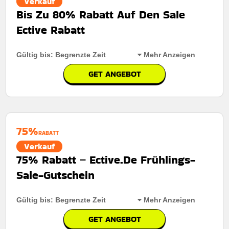
Verkauf
Bis Zu 80% Rabatt Auf Den Sale
Ective Rabatt
Gültig bis: Begrenzte Zeit
Mehr Anzeigen
GET ANGEBOT
Rabatt:
Bis Zu 80% Rabatt Auf Den Sale
Mindestkaufbetrag:
Keine Mindestausgaben
75%
Berechtigung:
Für alle Kunden
RABATT
Verkauf
Art des Angebots:
Zeitlich begrenztes angebot
75% Rabatt – Ective.De Frühlings-
Kumulierbar:
Nicht mit anderen Aktionen kombinierbar
Sale-Gutschein
Bedingungen:
Die geschäftsbedingungen finden sie
auf der website des händlers
Gültig bis: Begrenzte Zeit
Mehr Anzeigen
GET ANGEBOT