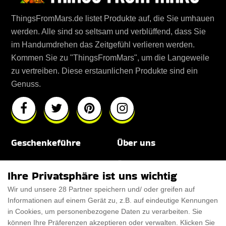
ThingsFromMars.de listet Produkte auf, die Sie umhauen
werden. Alle sind so seltsam und verblüffend, dass Sie
im Handumdrehen das Zeitgefühl verlieren werden.
Kommen Sie zu "ThingsFromMars", um die Langeweile
zu vertreiben. Diese erstaunlichen Produkte sind ein
Genuss.
Geschenkeführe
Über uns
Für Männer
Über uns
Ihre Privatsphäre ist uns wichtig
Für Frauen
Disclaimer
Wir und unsere 28 Partner speichern und/ oder greifen auf
Informationen auf einem Gerät zu, z.B. auf eindeutige Kennungen
Für Haustiere
Rabattcode
in Cookies, um personenbezogene Daten zu verarbeiten. Sie
ThanksGiving
Trendiger Rabattcode
können Ihre Präferenzen akzeptieren oder verwalten. Klicken Sie