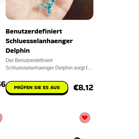
Benutzerdefiniert
Schluesselanhaenger
Delphin
Der Benutzerdefiniert
Schluesselanhaenger Delphin sorgt für
Aufsehen! Dieser mit Liebe
56
handgefertig
€8.12
PRÜFEN SIE ES AUS