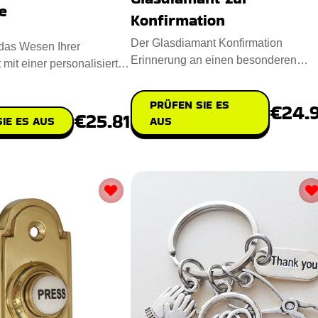
e
Konfirmation
Der Glasdiamant Konfirmation
das Wesen Ihrer
Erinnerung an einen besonderen
 mit einer personalisierten
Konfirmationstag. Entworfen aus
rfekt für beso
hochwert
PRÜFEN SIE ES
€24.
€25.81
IE ES AUS
AUS