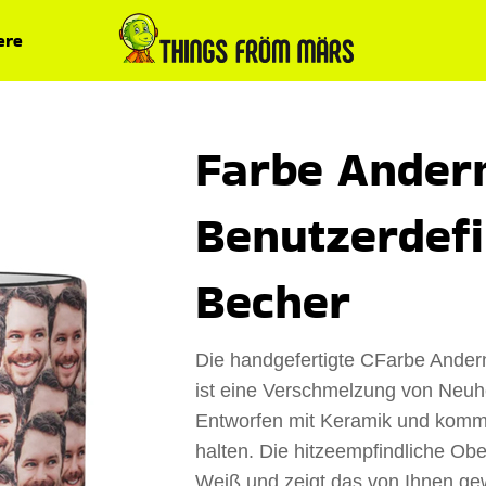
ere
Farbe Ander
Benutzerdefi
Becher
Die handgefertigte CFarbe Andern
ist eine Verschmelzung von Neuhe
Entworfen mit Keramik und kommt 
halten. Die hitzeempfindliche Ob
Weiß und zeigt das von Ihnen gew