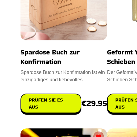
Spardose Buch zur
Geformt 
Konfirmation
Schieben 
Spardose Buch zur Konfirmation ist ein
Der Geformt V
einzigartiges und liebevolles
Schieben Scha
Geschenk, um eine besondere Kon
auffällige und
PRÜFEN SIE ES
PRÜFEN S
€29.95
AUS
AUS