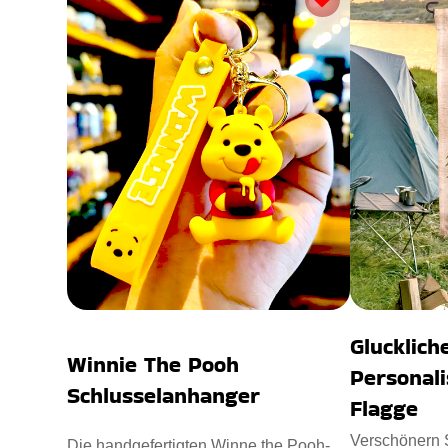
Glucklic
Winnie The Pooh
Personali
Schlusselanhanger
Flagge
Verschönern 
Die handgefertigten Winne the Pooh-