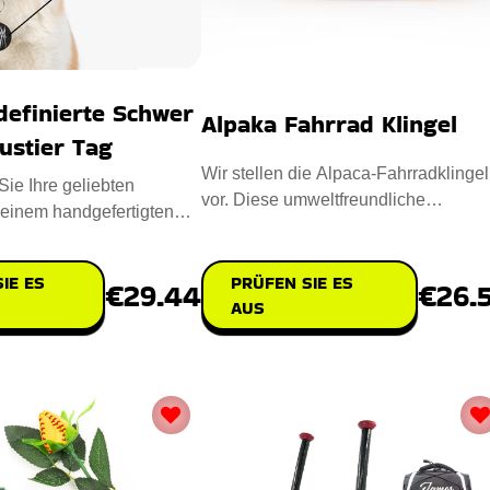
definierte Schwer
Alpaka Fahrrad Klingel
ustier Tag
Wir stellen die Alpaca-Fahrradklingel
ie Ihre geliebten
vor. Diese umweltfreundliche
 einem handgefertigten
Fahrradklingel wird in sorgfälti
ierte Schwer Metall
IE ES
PRÜFEN SIE ES
€29.44
€26.
AUS