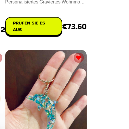
Personalisiertes Graviertes Wohnmobil
Zeichen vor, das die Außensei
l
PRÜFEN SIE ES
€73.60
12
AUS