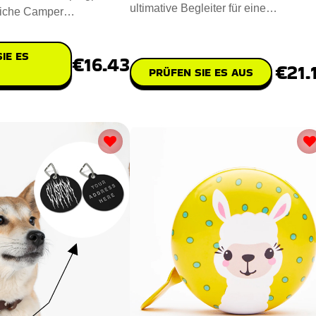
ultimative Begleiter für eine
liche Camper
problemlose Wohnmobilreise. Sorgfä
te Camping Flagge.
IE ES
€16.43
€21.
PRÜFEN SIE ES AUS