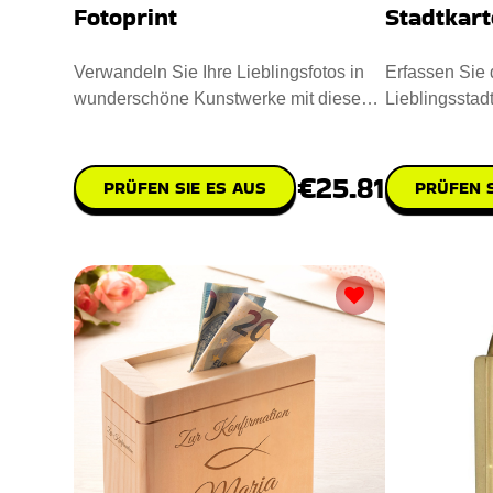
Fotoprint
Stadtkart
Verwandeln Sie Ihre Lieblingsfotos in
Erfassen Sie 
wunderschöne Kunstwerke mit diesen
Lieblingsstadt
einzigartigen Fotoprint. P
Stadtkarte. Pe
€25.81
PRÜFEN SIE ES AUS
PRÜFEN S