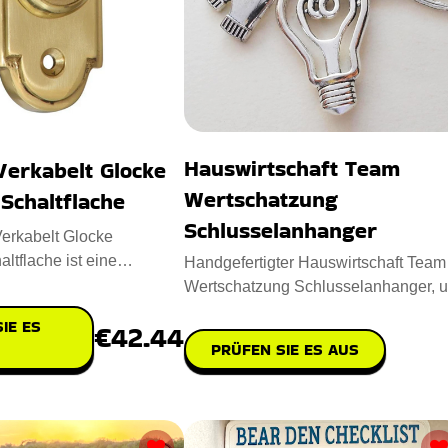
Hauswirtschaft Team
Verkabelt Glocke
Wertschatzung
Schaltflache
Schlusselanhanger
erkabelt Glocke
ltflache ist eine
Handgefertigter Hauswirtschaft Team
 zeitlose Ergänzung für
Wertschatzung Schlusselanhanger, 
die wichtigsten Mitglieder d
IE ES
€42.44
PRÜFEN SIE ES AUS