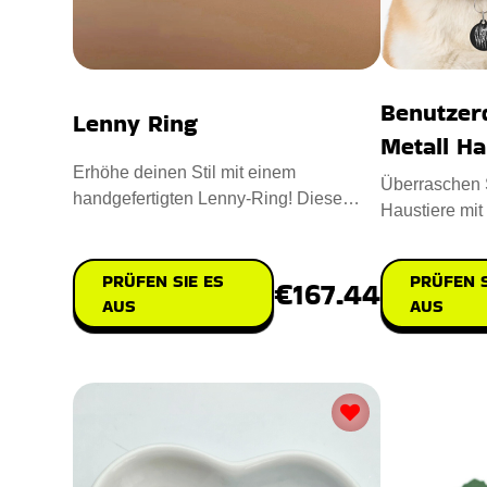
Benutzer
Lenny Ring
Metall Ha
Erhöhe deinen Stil mit einem
Überraschen S
handgefertigten Lenny-Ring! Diese
Haustiere mit
aufgemotzte Version verfügt über f
Benutzerdefin
PRÜFEN S
PRÜFEN SIE ES
€167.44
AUS
AUS