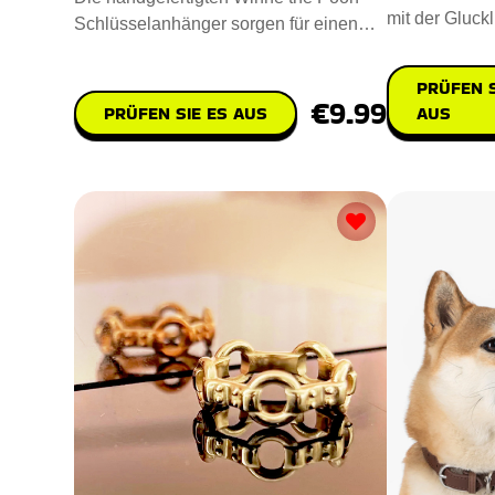
mit der Gluck
Schlüsselanhänger sorgen für einen
Personalisier
Hauch von Skurrilität und
Entwor
PRÜFEN S
€9.99
PRÜFEN SIE ES AUS
AUS