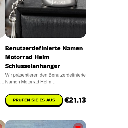
Benutzerdefinierte Namen
Motorrad Helm
Schlusselanhanger
Wir präsentieren den Benutzerdefinierte
um
Namen Motorrad Helm
Schlusselanhanger mit individuellem
Nam
€21.13
PRÜFEN SIE ES AUS