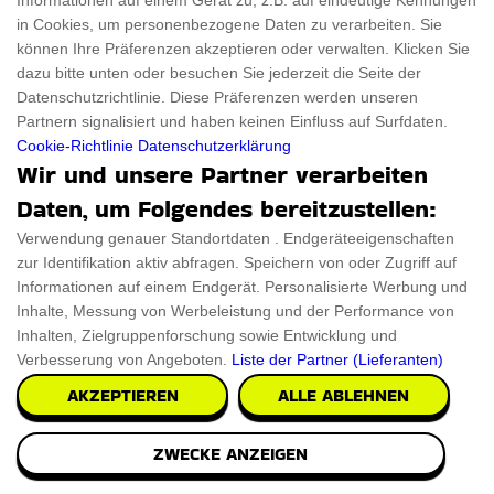
Informationen auf einem Gerät zu, z.B. auf eindeutige Kennungen
in Cookies, um personenbezogene Daten zu verarbeiten. Sie
können Ihre Präferenzen akzeptieren oder verwalten. Klicken Sie
dazu bitte unten oder besuchen Sie jederzeit die Seite der
Datenschutzrichtlinie. Diese Präferenzen werden unseren
Partnern signalisiert und haben keinen Einfluss auf Surfdaten.
Cookie-Richtlinie
Datenschutzerklärung
Wir und unsere Partner verarbeiten
Daten, um Folgendes bereitzustellen:
Verwendung genauer Standortdaten . Endgeräteeigenschaften
zur Identifikation aktiv abfragen. Speichern von oder Zugriff auf
Informationen auf einem Endgerät. Personalisierte Werbung und
Inhalte, Messung von Werbeleistung und der Performance von
Inhalten, Zielgruppenforschung sowie Entwicklung und
Verbesserung von Angeboten.
Liste der Partner (Lieferanten)
AKZEPTIEREN
ALLE ABLEHNEN
Cadillac Auto Wandregal Rosa
ZWECKE ANZEIGEN
Das Cadillac Auto Wandregal Rosa setzt einen tollen
Akzent in Ihrer Küche. Entworfen aus einer Misc