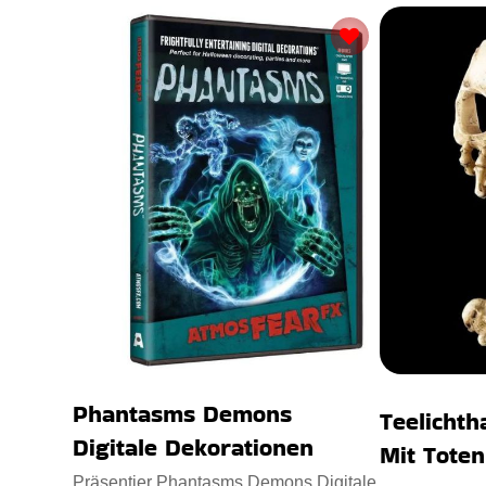
Phantasms Demons
Teelichth
Digitale Dekorationen
Mit Tote
Präsentier Phantasms Demons Digitale