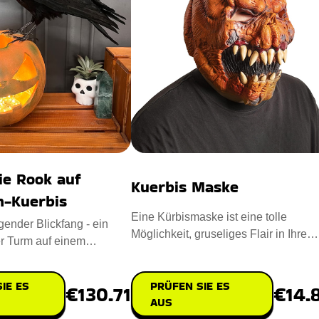
ie Rook auf
Kuerbis Maske
n-Kuerbis
Eine Kürbismaske ist eine tolle
gender Blickfang - ein
Möglichkeit, gruseliges Flair in Ihre
r Turm auf einem
Halloween-Feierlichkeiten zu
bis - wird Ihre gru
PRÜFEN SIE ES
IE ES
€14.
€130.71
AUS