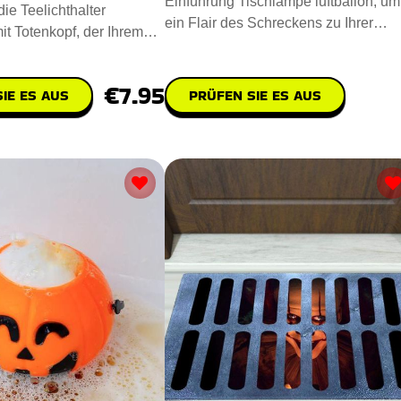
Einführung Tischlampe luftballon, um
ie Teelichthalter
ein Flair des Schreckens zu Ihrer
it Totenkopf, der Ihrem
Umgebung hinzuzufügen. Steh
ruseligen Touch ve
€7.95
IE ES AUS
PRÜFEN SIE ES AUS