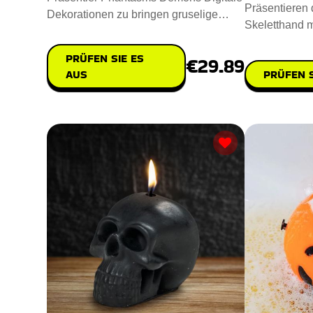
Präsentieren d
Dekorationen zu bringen gruselige
Skeletthand m
Geistererscheinungen und dä
Raum einen g
PRÜFEN SIE ES
€29.89
PRÜFEN S
AUS