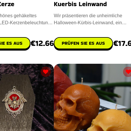
Kerze
Kuerbis Leinwand
hönes gehäkeltes
Wir präsentieren die unheimliche
t LED-Kerzenbeleuchtung,
Halloween-Kürbis-Leinwand, ein
ween-Design vervoll
charmantes Stück, das die Freude
€12.66
€17.
IE ES AUS
PRÜFEN SIE ES AUS