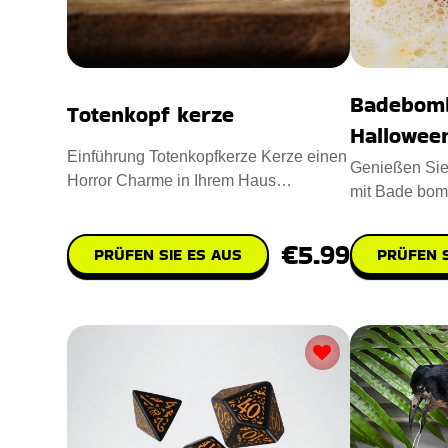
Badebom
Totenkopf kerze
Hallowee
Einführung Totenkopfkerze Kerze einen
Genießen Sie 
Horror Charme in Ihrem Haus
mit Bade bo
einzuflößen. Entworfen mit Para
HALLOWEEN i
Badebomb
€5.99
PRÜFEN SIE ES AUS
PRÜFEN S