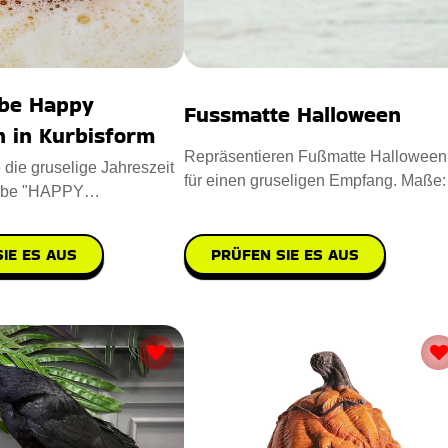
be Happy
Fussmatte Halloween
n in Kurbisform
Repräsentieren Fußmatte Halloween
die gruselige Jahreszeit
für einen gruseligen Empfang. Maße:
mbe "HAPPY
40 x 60 cm. Entworfen aus
n Kürbisform". Die
PRÜFEN SIE ES AUS
IE ES AUS