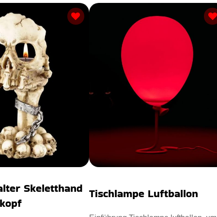
alter Skeletthand
Tischlampe Luftballon
nkopf