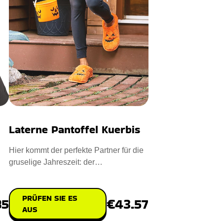
Laterne Pantoffel Kuerbis
Hier kommt der perfekte Partner für die
gruselige Jahreszeit: der
Laternenpantoffel-Kürbis. Mit se
PRÜFEN SIE ES
85
€43.57
AUS