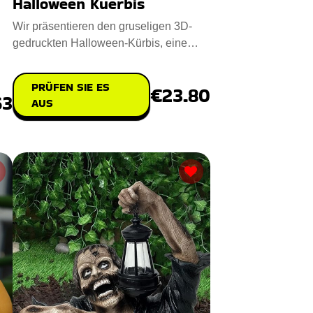
Halloween Kuerbis
Wir präsentieren den gruseligen 3D-
gedruckten Halloween-Kürbis, eine
phantasievolle, magische Reis
PRÜFEN SIE ES
€23.80
63
AUS