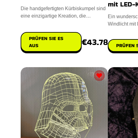
mit LED-
Die handgefertigten Kürbiskumpel sind
eine einzigartige Kreation, die
Ein wundersc
Erfindungsreichtum mit Umwelt
Windlicht mi
das Ihr Hallo
PRÜFEN SIE ES
€43.78
PRÜFEN S
AUS