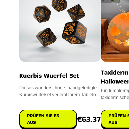
Taxiderm
Kuerbis Wuerfel Set
Hallowee
Dieses wunderschöne, handgefertigte
Ein furchterre
Kürbiswürfelset verleiht Ihrem Tabletop-
taxidermische
Spielerlebnis ein gan
Halloween-Kür
PRÜFEN SIE ES
PRÜFEN S
€63.37
AUS
AUS