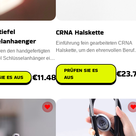
tiefel
CRNA Halskette
elanhaenger
Einführung fein gearbeiteten CRNA
Halskette, um den ehrenvollen Beruf
ren den handgefertigten
der Certified Registered Nurs
el Schlüsselanhänger ein
ccessoire
PRÜFEN SIE ES
€23.
€11.48
AUS
IE ES AUS