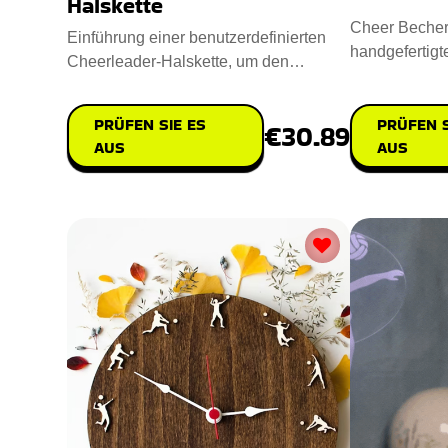
Halskette
Cheer Becher i
Einführung einer benutzerdefinierten
handgefertigt
Cheerleader-Halskette, um den
Flüssigkeit z
Teamgeist zu verbessern. Entworf
PRÜFEN S
PRÜFEN SIE ES
€30.89
AUS
AUS