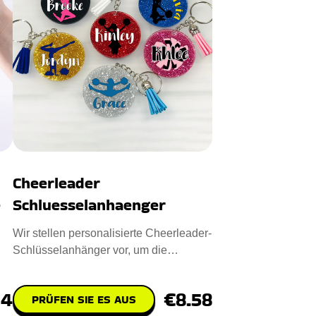
Cheerleader
e
Schluesselanhaenger
Wir stellen personalisierte Cheerleader-
Schlüsselanhänger vor, um die
a
Stimmung zu heben. Entworfen
74
€8.58
PRÜFEN SIE ES AUS