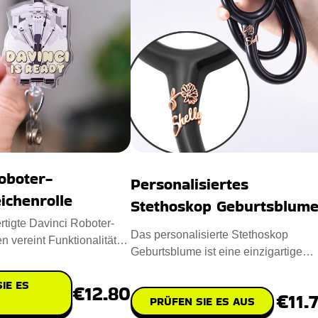
oboter-
Personalisiertes
ichenrolle
Stethoskop Geburtsblum
tigte Davinci Roboter-
Das personalisierte Stethoskop
n vereint Funktionalität
Geburtsblume ist eine einzigartige
ertet Ihr Ab
Mischung aus Eleganz und Funktion
IE ES
€12.80
€11.
PRÜFEN SIE ES AUS