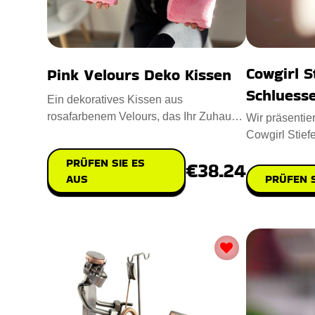
Cowgirl S
Pink Velours Deko Kissen
Schluess
Ein dekoratives Kissen aus
rosafarbenem Velours, das Ihr Zuhause
Wir präsentie
verschönert. Mit weicher Polyester
Cowgirl Stief
fesselndes A
PRÜFEN SIE ES
€38.24
AUS
PRÜFEN S