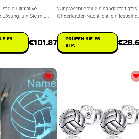
st die ultimative
Wir präsentieren ein handgefertigtes
e Lösung, um Sie mit
Cheerleader-Nachtlicht, ein fesselnd
u versorgen. Entwor
Meisterwerk für Ihr Zu
IE ES
PRÜFEN SIE ES
€101.87
€28.
AUS