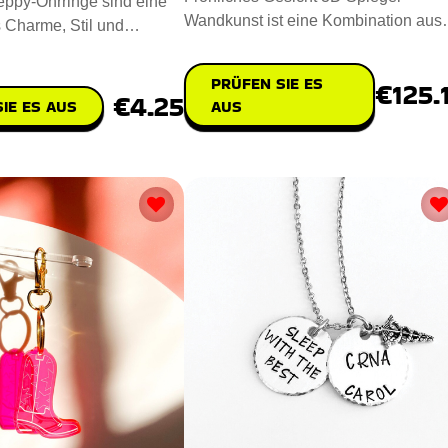
eppy-Ohrringe sind eine
Wandkunst ist eine Kombination aus
 Charme, Stil und
modernem Flair mit zeitloser Posit
t. Das Design besteht
PRÜFEN SIE ES
€125.
€4.25
IE ES AUS
AUS