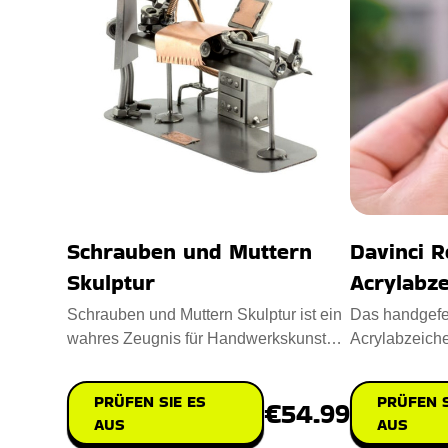
Schrauben und Muttern
Davinci R
Skulptur
Acrylabze
Schrauben und Muttern Skulptur ist ein
Das handgefer
wahres Zeugnis für Handwerkskunst
Acrylabzeiche
und Kreativität. Entworfe
mit Stil und w
PRÜFEN SIE ES
PRÜFEN S
€54.99
AUS
AUS