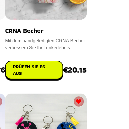
CRNA Becher
Mit dem handgefertigten CRNA Becher
verbessern Sie Ihr Trinkerlebnis.
Entworfen aus hochwertigem Ede
PRÜFEN SIE ES
76
€20.15
AUS