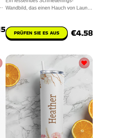
Ein fesselndes Schmetterlings-
Wandbild, das einen Hauch von Laune
und Charme in Ihr Zuhause bringt.
15
€4.58
PRÜFEN SIE ES AUS