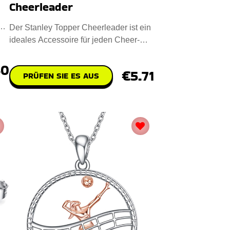
Cheerleader
es
Der Stanley Topper Cheerleader ist ein
ideales Accessoire für jeden Cheer-
Fan. Entworfen mit Premiu
60
€5.71
PRÜFEN SIE ES AUS