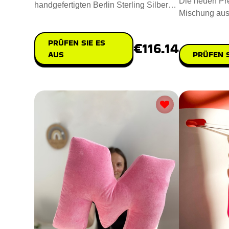
Die neuen Pr
handgefertigten Berlin Sterling Silber
Mischung aus
Ring, um die Essenz der Ber
Nachhaltigkei
PRÜFEN SIE ES
€116.14
AUS
PRÜFEN S