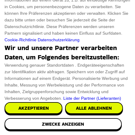
Informationen auf einem Gerät zu, z.B. auf eindeutige Kennungen
Volleyball Skulptur
in Cookies, um personenbezogene Daten zu verarbeiten. Sie
können Ihre Präferenzen akzeptieren oder verwalten. Klicken Sie
Wir präsentieren eine atemberaubende handgefertigte
dazu bitte unten oder besuchen Sie jederzeit die Seite der
Volleyball-Skulptur, die die Schönheit der Spo
Datenschutzrichtlinie. Diese Präferenzen werden unseren
Partnern signalisiert und haben keinen Einfluss auf Surfdaten.
€49.99
Cookie-Richtlinie
Datenschutzerklärung
PRÜFEN SIE ES AUS
Wir und unsere Partner verarbeiten
Daten, um Folgendes bereitzustellen:
Verwendung genauer Standortdaten . Endgeräteeigenschaften
zur Identifikation aktiv abfragen. Speichern von oder Zugriff auf
James Bond 007 Herren Parfuem
Informationen auf einem Endgerät. Personalisierte Werbung und
Inhalte, Messung von Werbeleistung und der Performance von
Genießen Sie den Charme des James Bond 007
Inhalten, Zielgruppenforschung sowie Entwicklung und
Herrenparfums, eine verführerische Mischung aus Klasse
Verbesserung von Angeboten.
Liste der Partner (Lieferanten)
AKZEPTIEREN
ALLE ABLEHNEN
PRÜFEN SIE ES AUS
ZWECKE ANZEIGEN