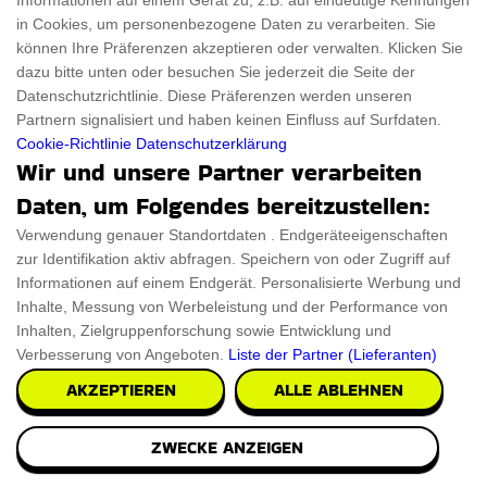
Informationen auf einem Gerät zu, z.B. auf eindeutige Kennungen
in Cookies, um personenbezogene Daten zu verarbeiten. Sie
können Ihre Präferenzen akzeptieren oder verwalten. Klicken Sie
dazu bitte unten oder besuchen Sie jederzeit die Seite der
Datenschutzrichtlinie. Diese Präferenzen werden unseren
Partnern signalisiert und haben keinen Einfluss auf Surfdaten.
Cookie-Richtlinie
Datenschutzerklärung
Wir und unsere Partner verarbeiten
Daten, um Folgendes bereitzustellen:
Verwendung genauer Standortdaten . Endgeräteeigenschaften
zur Identifikation aktiv abfragen. Speichern von oder Zugriff auf
Informationen auf einem Endgerät. Personalisierte Werbung und
Inhalte, Messung von Werbeleistung und der Performance von
Inhalten, Zielgruppenforschung sowie Entwicklung und
Verbesserung von Angeboten.
Liste der Partner (Lieferanten)
AKZEPTIEREN
ALLE ABLEHNEN
ZWECKE ANZEIGEN
James Bond Carry-on Trolley-Fall