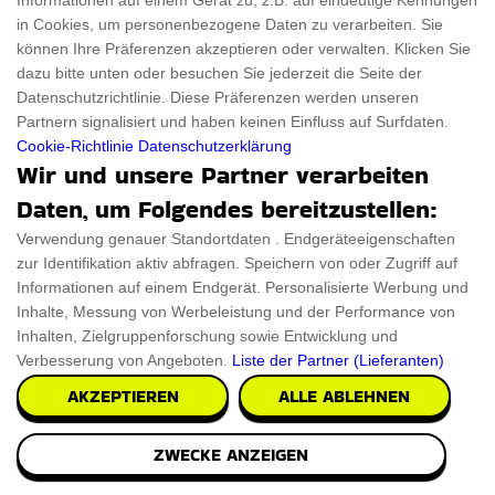
Informationen auf einem Gerät zu, z.B. auf eindeutige Kennungen
Volleyball-Skulptur, die die Schönheit der Spo
in Cookies, um personenbezogene Daten zu verarbeiten. Sie
können Ihre Präferenzen akzeptieren oder verwalten. Klicken Sie
€49.99
dazu bitte unten oder besuchen Sie jederzeit die Seite der
PRÜFEN SIE ES AUS
Datenschutzrichtlinie. Diese Präferenzen werden unseren
Partnern signalisiert und haben keinen Einfluss auf Surfdaten.
Cookie-Richtlinie
Datenschutzerklärung
Wir und unsere Partner verarbeiten
Daten, um Folgendes bereitzustellen:
James Bond 007 Herren Parfuem
Verwendung genauer Standortdaten . Endgeräteeigenschaften
Genießen Sie den Charme des James Bond 007
zur Identifikation aktiv abfragen. Speichern von oder Zugriff auf
Herrenparfums, eine verführerische Mischung aus Klasse
Informationen auf einem Endgerät. Personalisierte Werbung und
Inhalte, Messung von Werbeleistung und der Performance von
Inhalten, Zielgruppenforschung sowie Entwicklung und
PRÜFEN SIE ES AUS
Verbesserung von Angeboten.
Liste der Partner (Lieferanten)
AKZEPTIEREN
ALLE ABLEHNEN
ZWECKE ANZEIGEN
James Bond 007 Manschettenknoepfe