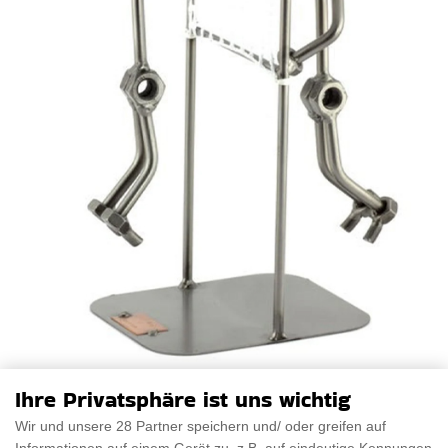
Volleyball Skulptur
Ihre Privatsphäre ist uns wichtig
Wir und unsere 28 Partner speichern und/ oder greifen auf
Wir präsentieren eine atemberaubende handgefertigte