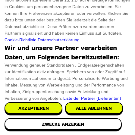
Informationen auf einem Gerät zu, z.B. auf eindeutige Kennungen
in Cookies, um personenbezogene Daten zu verarbeiten. Sie
können Ihre Präferenzen akzeptieren oder verwalten. Klicken Sie
dazu bitte unten oder besuchen Sie jederzeit die Seite der
Datenschutzrichtlinie. Diese Präferenzen werden unseren
Partnern signalisiert und haben keinen Einfluss auf Surfdaten.
Cookie-Richtlinie
Datenschutzerklärung
Wir und unsere Partner verarbeiten
Daten, um Folgendes bereitzustellen:
Verwendung genauer Standortdaten . Endgeräteeigenschaften
zur Identifikation aktiv abfragen. Speichern von oder Zugriff auf
Informationen auf einem Endgerät. Personalisierte Werbung und
Inhalte, Messung von Werbeleistung und der Performance von
Inhalten, Zielgruppenforschung sowie Entwicklung und
Verbesserung von Angeboten.
Liste der Partner (Lieferanten)
AKZEPTIEREN
ALLE ABLEHNEN
James Bond Carry-on Trolley-Fall
ZWECKE ANZEIGEN
Erleben Sie den Charme von James Bond Carry-on Trolley