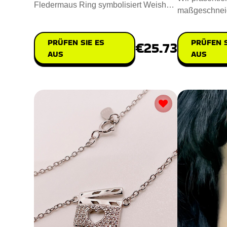
Fledermaus Ring symbolisiert Weisheit,
maßgeschneid
Tapferkeit und mystisch
the Pooh Ring
schö
PRÜFEN SIE ES
PRÜFEN S
€25.73
AUS
AUS