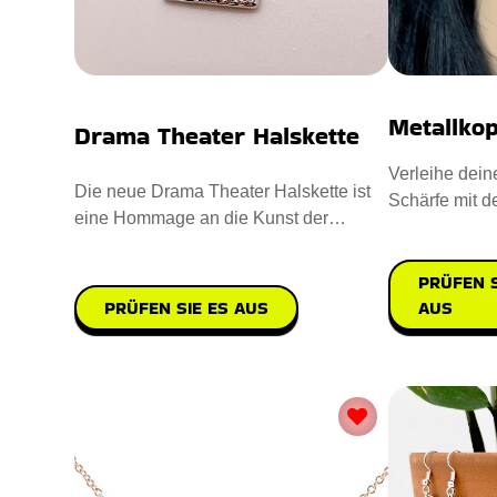
Metallko
Drama Theater Halskette
Verleihe dei
Die neue Drama Theater Halskette ist
Schärfe mit d
eine Hommage an die Kunst der
Metallkopf Oh
Aufführung. Entworfen mit hypoal
PRÜFEN S
AUS
PRÜFEN SIE ES AUS