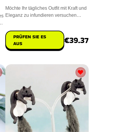
Möchte Ihr tägliches Outfit mit Kraft und
Eleganz zu infundieren versuchen
es
Stein Kristall Armbänd
n
PRÜFEN SIE ES
€39.37
AUS