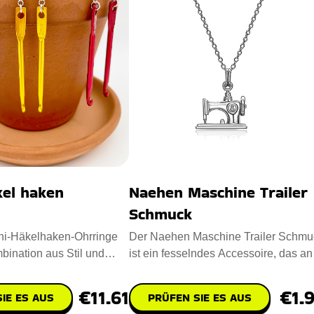
kel haken
Naehen Maschine Trailer
Schmuck
ni-Häkelhaken-Ohrringe
Der Naehen Maschine Trailer Schmu
bination aus Stil und
ist ein fesselndes Accessoire, das an
 für Häkelfa
Ihre Liebe zum Nähen erin
€11.61
€1.
IE ES AUS
PRÜFEN SIE ES AUS