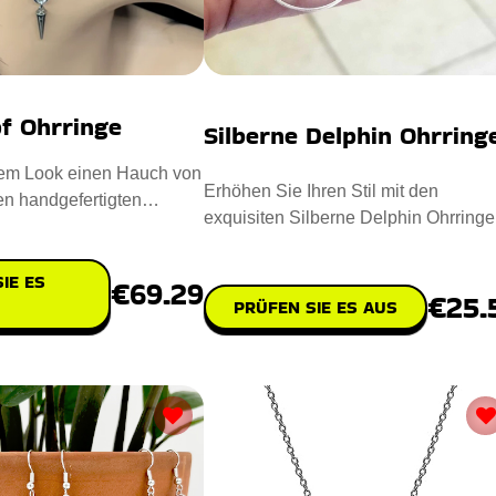
pf Ohrringe
Silberne Delphin Ohrring
nem Look einen Hauch von
Erhöhen Sie Ihren Stil mit den
en handgefertigten
exquisiten Silberne Delphin Ohrringe
rringe! Diese mod
Diese Ohrringe mit Delphin-Anh
IE ES
€69.29
€25.
PRÜFEN SIE ES AUS