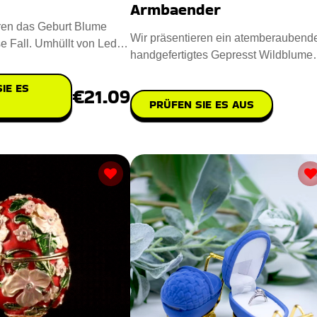
Armbaender
ren das Geburt Blume
Wir präsentieren ein atemberaubend
 Fall. Umhüllt von Leder
handgefertigtes Gepresst Wildblume
beit gemacht,
Armbaender. Mit einem eleg
IE ES
€21.09
PRÜFEN SIE ES AUS