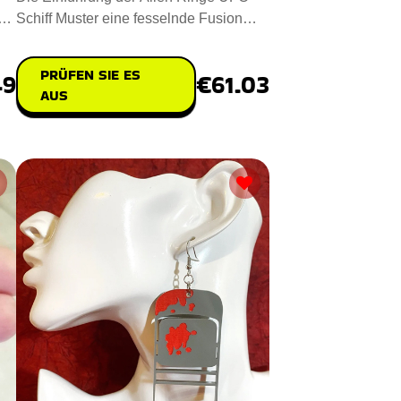
he
Schiff Muster eine fesselnde Fusion
von Handwerkskunst und Nachh
PRÜFEN SIE ES
49
€61.03
AUS