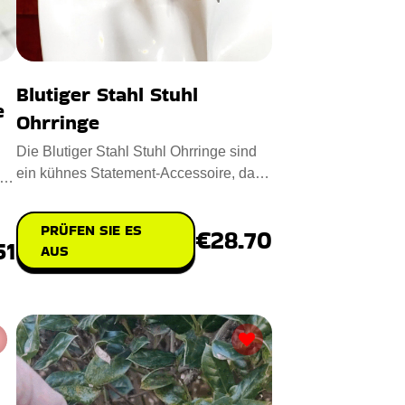
Blutiger Stahl Stuhl
e
Ohrringe
Die Blutiger Stahl Stuhl Ohrringe sind
ein kühnes Statement-Accessoire, das
.
Kunstfertigkeit mit Ner
PRÜFEN SIE ES
€28.70
51
AUS