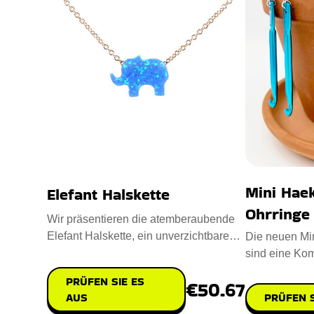
Mini Hae
Elefant Halskette
Ohrringe
Wir präsentieren die atemberaubende
Elefant Halskette, ein unverzichtbares
Die neuen Mi
Accessoire für jeden Na
sind eine Kom
Funktionalität
PRÜFEN SIE ES
€50.67
AUS
PRÜFEN S