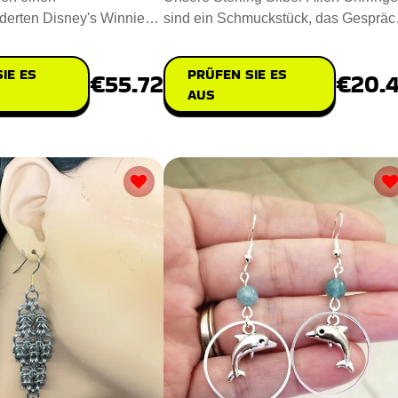
erten Disney's Winnie
sind ein Schmuckstück, das Gespräc
, um die Liebe und die
und Fantasien anregt. E
IE ES
PRÜFEN SIE ES
€55.72
€20.
AUS