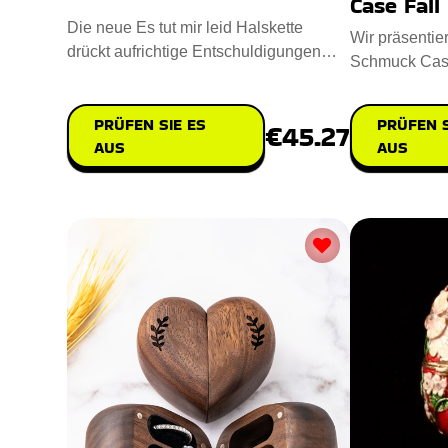
Case Fall
Die neue Es tut mir leid Halskette
Wir präsentie
drückt aufrichtige Entschuldigungen
Schmuck Case
und Gefühle aus. Entworfen
und in Handar
PRÜFEN SIE ES
PRÜFEN S
€45.27
AUS
AUS