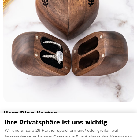
Herz Ring Kasten
Ihre Privatsphäre ist uns wichtig
Wir präsentieren die wunderschöne Herz Ring Kasten, die
Wir und unsere 28 Partner speichern und/ oder greifen auf
Ihrem besonderen Anlass eine einzigartige