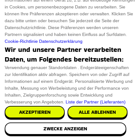
Informationen auf einem Gerät zu, z.B. auf eindeutige Kennungen
in Cookies, um personenbezogene Daten zu verarbeiten. Sie
€13.32
PRÜFEN SIE ES AUS
können Ihre Präferenzen akzeptieren oder verwalten. Klicken Sie
dazu bitte unten oder besuchen Sie jederzeit die Seite der
Datenschutzrichtlinie. Diese Präferenzen werden unseren
Partnern signalisiert und haben keinen Einfluss auf Surfdaten.
Cookie-Richtlinie
Datenschutzerklärung
Wir und unsere Partner verarbeiten
Daten, um Folgendes bereitzustellen:
Verwendung genauer Standortdaten . Endgeräteeigenschaften
zur Identifikation aktiv abfragen. Speichern von oder Zugriff auf
Informationen auf einem Endgerät. Personalisierte Werbung und
Inhalte, Messung von Werbeleistung und der Performance von
Inhalten, Zielgruppenforschung sowie Entwicklung und
Verbesserung von Angeboten.
Liste der Partner (Lieferanten)
AKZEPTIEREN
ALLE ABLEHNEN
ZWECKE ANZEIGEN