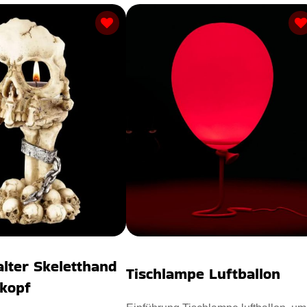
alter Skeletthand
Tischlampe Luftballon
nkopf