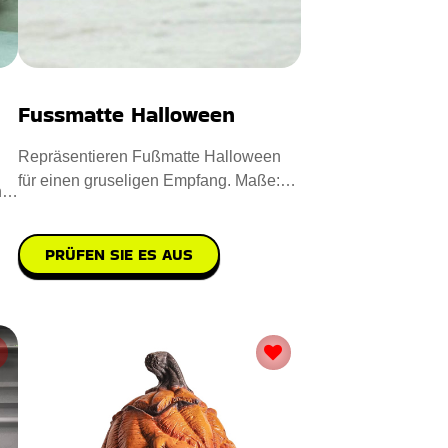
Fussmatte Halloween
Repräsentieren Fußmatte Halloween
für einen gruseligen Empfang. Maße:
n
40 x 60 cm. Entworfen aus
PRÜFEN SIE ES AUS