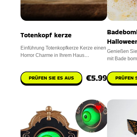
Badebom
Totenkopf kerze
Hallowee
Einführung Totenkopfkerze Kerze einen
Genießen Sie 
Horror Charme in Ihrem Haus
mit Bade bo
einzuflößen. Entworfen mit Para
HALLOWEEN i
Badebomb
€5.99
PRÜFEN SIE ES AUS
PRÜFEN S