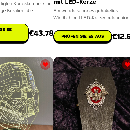
mit LED-Kerze
tigten Kürbiskumpel sind
ige Kreation, die
Ein wunderschönes gehäkeltes
ichtum mit Umwelt
Windlicht mit LED-Kerzenbeleuchtun
das Ihr Halloween-Design vervoll
IE ES
€43.78
€12.
PRÜFEN SIE ES AUS