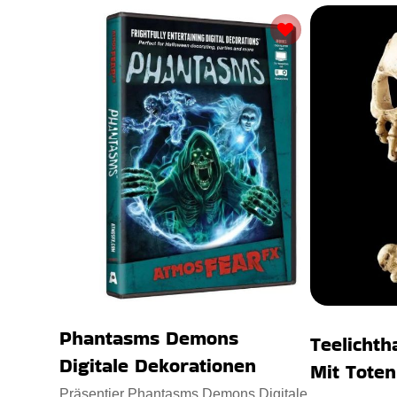
Phantasms Demons
Teelichth
Digitale Dekorationen
Mit Tote
Präsentier Phantasms Demons Digitale