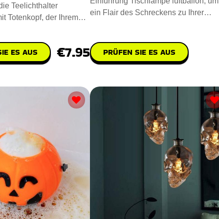
Einführung Tischlampe luftballon, um
ie Teelichthalter
ein Flair des Schreckens zu Ihrer
it Totenkopf, der Ihrem
Umgebung hinzuzufügen. Steh
ruseligen Touch ve
€7.95
IE ES AUS
PRÜFEN SIE ES AUS