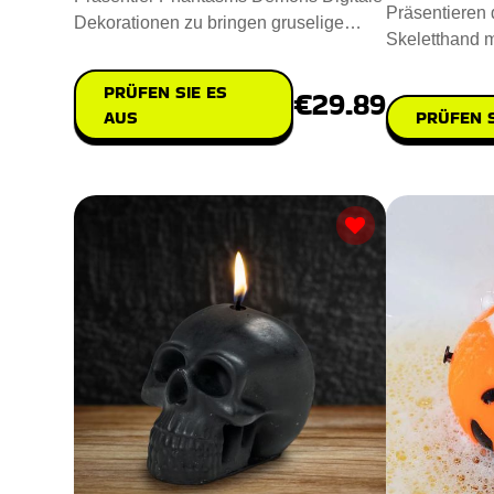
Präsentieren d
Dekorationen zu bringen gruselige
Skeletthand m
Geistererscheinungen und dä
Raum einen g
PRÜFEN SIE ES
€29.89
PRÜFEN S
AUS