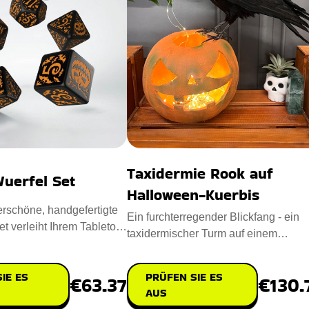
Taxidermie Rook auf
uerfel Set
Halloween-Kuerbis
rschöne, handgefertigte
Ein furchterregender Blickfang - ein
t verleiht Ihrem Tabletop-
taxidermischer Turm auf einem
 ein gan
Halloween-Kürbis - wird Ihre gru
IE ES
PRÜFEN SIE ES
€63.37
€130.
AUS