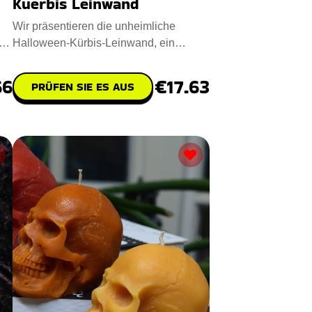
Kuerbis Leinwand
Wir präsentieren die unheimliche
g,
Halloween-Kürbis-Leinwand, ein
charmantes Stück, das die Freude
66
€17.63
PRÜFEN SIE ES AUS