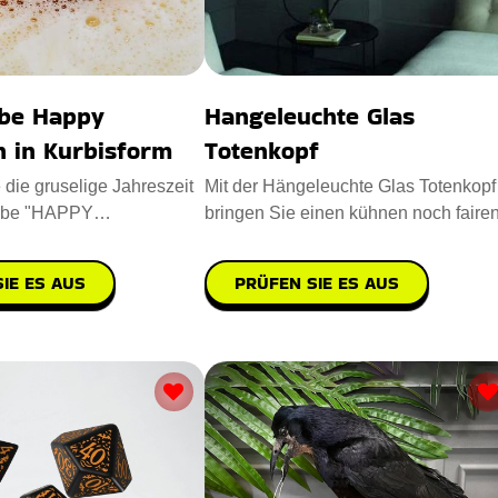
be Happy
Hangeleuchte Glas
n in Kurbisform
Totenkopf
die gruselige Jahreszeit
Mit der Hängeleuchte Glas Totenkopf
mbe "HAPPY
bringen Sie einen kühnen noch faire
n Kürbisform". Die
Vintage-Look in Ihre Wohn
IE ES AUS
PRÜFEN SIE ES AUS