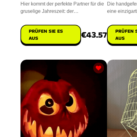
Hier kommt der perfekte Partner für die
Die handgefer
gruselige Jahreszeit: der
eine einzigart
Laternenpantoffel-Kürbis. Mit se
Erfindungsre
PRÜFEN SIE ES
PRÜFEN S
€43.57
AUS
AUS