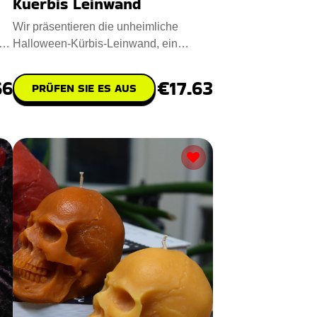
Kuerbis Leinwand
Wir präsentieren die unheimliche
g,
Halloween-Kürbis-Leinwand, ein
charmantes Stück, das die Freude
66
€17.63
PRÜFEN SIE ES AUS