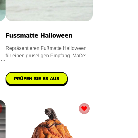
Fussmatte Halloween
Repräsentieren Fußmatte Halloween
für einen gruseligen Empfang. Maße:
n
40 x 60 cm. Entworfen aus
PRÜFEN SIE ES AUS