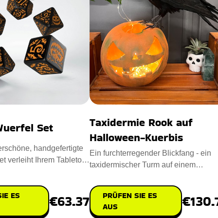
Taxidermie Rook auf
uerfel Set
Halloween-Kuerbis
rschöne, handgefertigte
Ein furchterregender Blickfang - ein
t verleiht Ihrem Tabletop-
taxidermischer Turm auf einem
 ein gan
Halloween-Kürbis - wird Ihre gru
IE ES
PRÜFEN SIE ES
€63.37
€130.
AUS