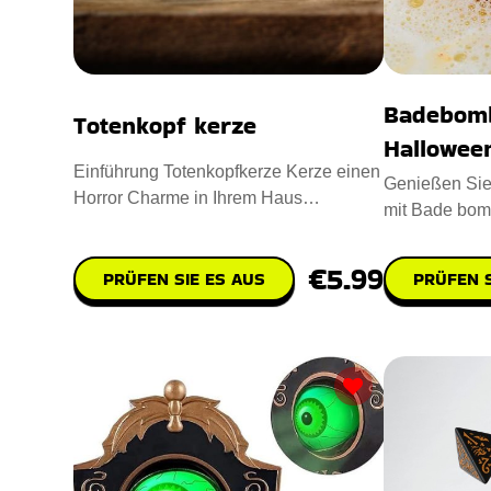
Badebom
Totenkopf kerze
Hallowee
Einführung Totenkopfkerze Kerze einen
Genießen Sie 
Horror Charme in Ihrem Haus
mit Bade bo
einzuflößen. Entworfen mit Para
HALLOWEEN i
Badebomb
€5.99
PRÜFEN SIE ES AUS
PRÜFEN S