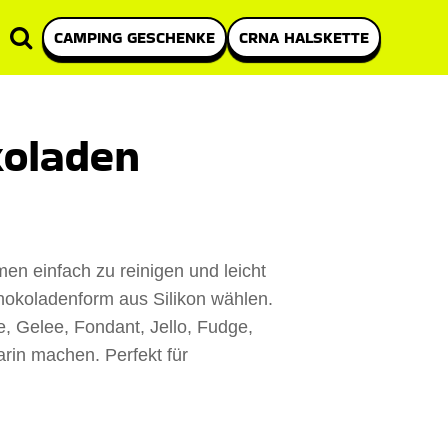
CAMPING GESCHENKE
CRNA HALSKETTE
koladen
n einfach zu reinigen und leicht
chokoladenform aus Silikon wählen.
e, Gelee, Fondant, Jello, Fudge,
arin machen. Perfekt für