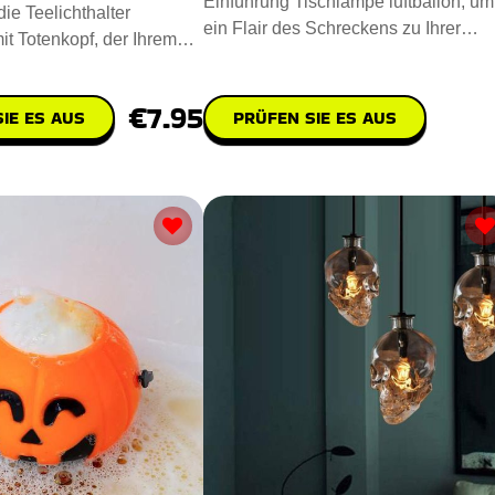
Einführung Tischlampe luftballon, um
ie Teelichthalter
ein Flair des Schreckens zu Ihrer
it Totenkopf, der Ihrem
Umgebung hinzuzufügen. Steh
ruseligen Touch ve
€7.95
IE ES AUS
PRÜFEN SIE ES AUS