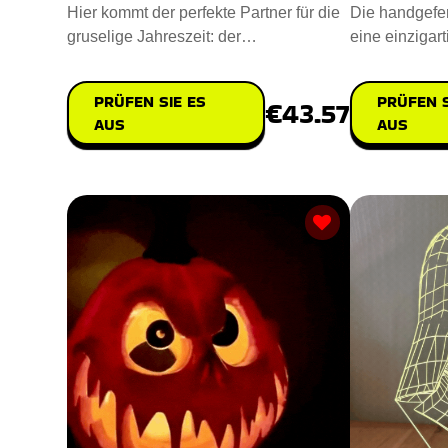
Hier kommt der perfekte Partner für die
Die handgefer
gruselige Jahreszeit: der
eine einzigart
Laternenpantoffel-Kürbis. Mit se
Erfindungsre
PRÜFEN SIE ES
PRÜFEN S
€43.57
AUS
AUS