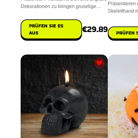
Präsentieren d
Dekorationen zu bringen gruselige
Skeletthand m
Geistererscheinungen und dä
Raum einen g
PRÜFEN SIE ES
€29.89
PRÜFEN S
AUS