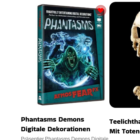
Phantasms Demons
Teelichth
Digitale Dekorationen
Mit Tote
Präsentier Phantasms Demons Digitale