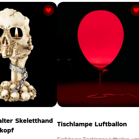
alter Skeletthand
Tischlampe Luftballon
nkopf