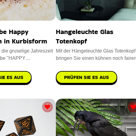
be Happy
Hangeleuchte Glas
n in Kurbisform
Totenkopf
die gruselige Jahreszeit
Mit der Hängeleuchte Glas Totenkopf
mbe "HAPPY
bringen Sie einen kühnen noch faire
n Kürbisform". Die
Vintage-Look in Ihre Wohn
IE ES AUS
PRÜFEN SIE ES AUS