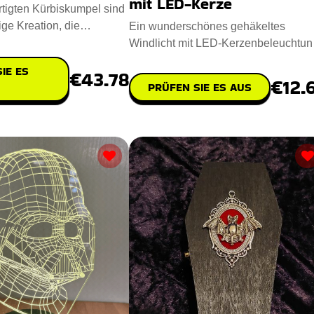
mit LED-Kerze
tigten Kürbiskumpel sind
ige Kreation, die
Ein wunderschönes gehäkeltes
ichtum mit Umwelt
Windlicht mit LED-Kerzenbeleuchtun
das Ihr Halloween-Design vervoll
IE ES
€43.78
€12.
PRÜFEN SIE ES AUS