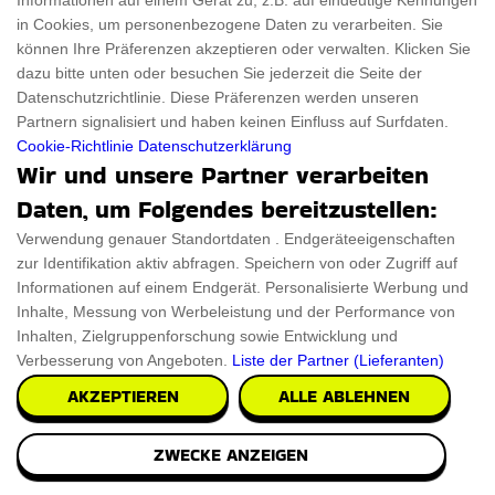
Informationen auf einem Gerät zu, z.B. auf eindeutige Kennungen
in Cookies, um personenbezogene Daten zu verarbeiten. Sie
können Ihre Präferenzen akzeptieren oder verwalten. Klicken Sie
dazu bitte unten oder besuchen Sie jederzeit die Seite der
Datenschutzrichtlinie. Diese Präferenzen werden unseren
Partnern signalisiert und haben keinen Einfluss auf Surfdaten.
Cookie-Richtlinie
Datenschutzerklärung
Wir und unsere Partner verarbeiten
Daten, um Folgendes bereitzustellen:
Verwendung genauer Standortdaten . Endgeräteeigenschaften
zur Identifikation aktiv abfragen. Speichern von oder Zugriff auf
Informationen auf einem Endgerät. Personalisierte Werbung und
Inhalte, Messung von Werbeleistung und der Performance von
Inhalten, Zielgruppenforschung sowie Entwicklung und
Alien Kopf 3D Nachtlicht
Verbesserung von Angeboten.
Liste der Partner (Lieferanten)
Mit dem handgefertigten Alien Kopf 3D Nachtlicht erhellen
AKZEPTIEREN
ALLE ABLEHNEN
Sie Ihren bevorzugten Raum mit einem hypno
ZWECKE ANZEIGEN
€22.89
PRÜFEN SIE ES AUS