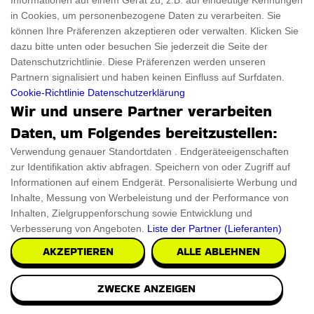
Informationen auf einem Gerät zu, z.B. auf eindeutige Kennungen
in Cookies, um personenbezogene Daten zu verarbeiten. Sie
können Ihre Präferenzen akzeptieren oder verwalten. Klicken Sie
dazu bitte unten oder besuchen Sie jederzeit die Seite der
Datenschutzrichtlinie. Diese Präferenzen werden unseren
Partnern signalisiert und haben keinen Einfluss auf Surfdaten.
Cookie-Richtlinie
Datenschutzerklärung
Wir und unsere Partner verarbeiten
Daten, um Folgendes bereitzustellen:
Verwendung genauer Standortdaten . Endgeräteeigenschaften
Alien Kopf 3D Nachtlicht
zur Identifikation aktiv abfragen. Speichern von oder Zugriff auf
Mit dem handgefertigten Alien Kopf 3D Nachtlicht erhellen
Informationen auf einem Endgerät. Personalisierte Werbung und
Sie Ihren bevorzugten Raum mit einem hypno
Inhalte, Messung von Werbeleistung und der Performance von
Inhalten, Zielgruppenforschung sowie Entwicklung und
Verbesserung von Angeboten.
Liste der Partner (Lieferanten)
€22.89
PRÜFEN SIE ES AUS
AKZEPTIEREN
ALLE ABLEHNEN
ZWECKE ANZEIGEN