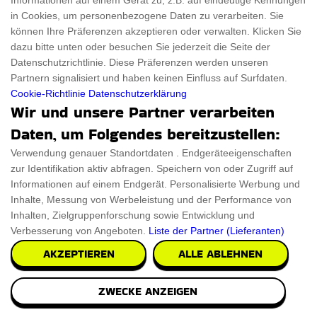
Informationen auf einem Gerät zu, z.B. auf eindeutige Kennungen
in Cookies, um personenbezogene Daten zu verarbeiten. Sie
können Ihre Präferenzen akzeptieren oder verwalten. Klicken Sie
dazu bitte unten oder besuchen Sie jederzeit die Seite der
Datenschutzrichtlinie. Diese Präferenzen werden unseren
Partnern signalisiert und haben keinen Einfluss auf Surfdaten.
Cookie-Richtlinie
Datenschutzerklärung
Wir und unsere Partner verarbeiten
Daten, um Folgendes bereitzustellen:
Verwendung genauer Standortdaten . Endgeräteeigenschaften
zur Identifikation aktiv abfragen. Speichern von oder Zugriff auf
Informationen auf einem Endgerät. Personalisierte Werbung und
Inhalte, Messung von Werbeleistung und der Performance von
Inhalten, Zielgruppenforschung sowie Entwicklung und
Verbesserung von Angeboten.
Liste der Partner (Lieferanten)
AKZEPTIEREN
ALLE ABLEHNEN
Cadillac Auto Wandregal Rosa
Das Cadillac Auto Wandregal Rosa setzt einen tollen
ZWECKE ANZEIGEN
Akzent in Ihrer Küche. Entworfen aus einer Misc