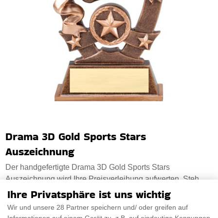
Drama 3D Gold Sports Stars
Auszeichnung
Der handgefertigte Drama 3D Gold Sports Stars
Auszeichnung wird Ihre Preisverleihung aufwerten. Steh
Ihre Privatsphäre ist uns wichtig
€25.23
Wir und unsere 28 Partner speichern und/ oder greifen auf
PRÜFEN SIE ES AUS