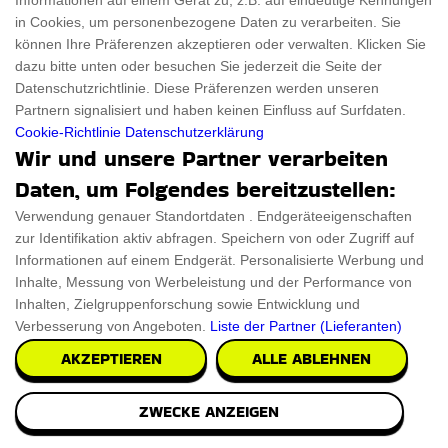
Informationen auf einem Gerät zu, z.B. auf eindeutige Kennungen
in Cookies, um personenbezogene Daten zu verarbeiten. Sie
Wir präsentieren die handgefertigte German Flaggen
können Ihre Präferenzen akzeptieren oder verwalten. Klicken Sie
Decke, die Wärme und Stil bietet. Entworfen mit
dazu bitte unten oder besuchen Sie jederzeit die Seite der
Datenschutzrichtlinie. Diese Präferenzen werden unseren
€34.67
PRÜFEN SIE ES AUS
Partnern signalisiert und haben keinen Einfluss auf Surfdaten.
Cookie-Richtlinie
Datenschutzerklärung
Wir und unsere Partner verarbeiten
Daten, um Folgendes bereitzustellen:
Verwendung genauer Standortdaten . Endgeräteeigenschaften
zur Identifikation aktiv abfragen. Speichern von oder Zugriff auf
Informationen auf einem Endgerät. Personalisierte Werbung und
Inhalte, Messung von Werbeleistung und der Performance von
Inhalten, Zielgruppenforschung sowie Entwicklung und
Verbesserung von Angeboten.
Liste der Partner (Lieferanten)
AKZEPTIEREN
ALLE ABLEHNEN
ZWECKE ANZEIGEN