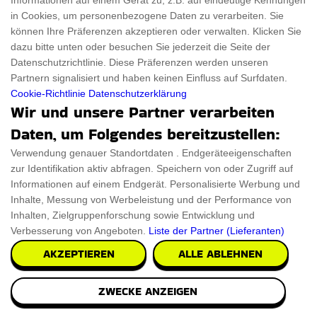
Informationen auf einem Gerät zu, z.B. auf eindeutige Kennungen
in Cookies, um personenbezogene Daten zu verarbeiten. Sie
können Ihre Präferenzen akzeptieren oder verwalten. Klicken Sie
dazu bitte unten oder besuchen Sie jederzeit die Seite der
Datenschutzrichtlinie. Diese Präferenzen werden unseren
Partnern signalisiert und haben keinen Einfluss auf Surfdaten.
Cookie-Richtlinie
Datenschutzerklärung
Wir und unsere Partner verarbeiten
Das Vogelnestbett
Daten, um Folgendes bereitzustellen:
Möbel bieten uns jeden Tag eine Art von Ästhetik. Deshalb
Verwendung genauer Standortdaten . Endgeräteeigenschaften
ist das riesige Vogelnest ein kreatives
zur Identifikation aktiv abfragen. Speichern von oder Zugriff auf
Informationen auf einem Endgerät. Personalisierte Werbung und
Inhalte, Messung von Werbeleistung und der Performance von
PRÜFEN SIE ES AUS
Inhalten, Zielgruppenforschung sowie Entwicklung und
Verbesserung von Angeboten.
Liste der Partner (Lieferanten)
AKZEPTIEREN
ALLE ABLEHNEN
ZWECKE ANZEIGEN