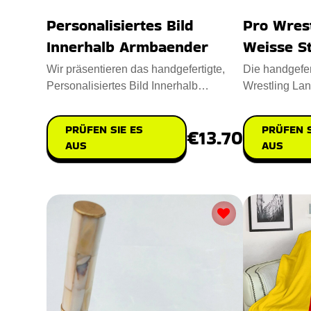
Personalisiertes Bild
Pro Wres
Innerhalb Armbaender
Weisse St
Wir präsentieren das handgefertigte,
Die handgefert
Personalisiertes Bild Innerhalb
Wrestling Lan
Armbaender, eine ansprechende
ultimative Lö
PRÜFEN SIE ES
PRÜFEN S
€13.70
AUS
AUS