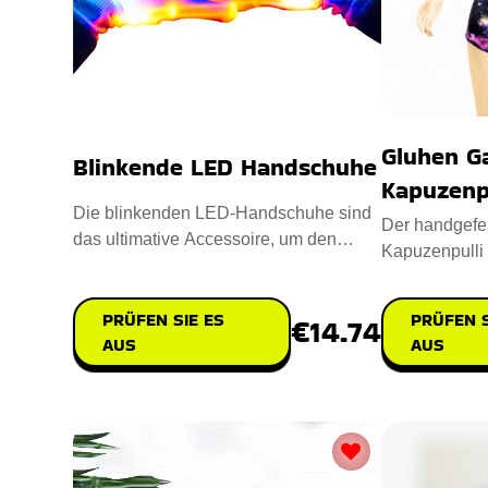
Gluhen Ga
Blinkende LED Handschuhe
Kapuzenp
Die blinkenden LED-Handschuhe sind
Der handgefer
das ultimative Accessoire, um den
Kapuzenpulli 
leuchtenden Charme in Ihre Umge
himmlisch ins
PRÜFEN SIE ES
PRÜFEN S
€14.74
AUS
AUS