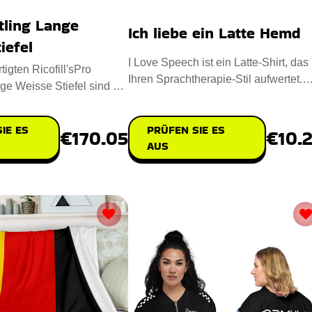
tling Lange
Ich liebe ein Latte Hemd
iefel
I Love Speech ist ein Latte-Shirt, das
igten Ricofill'sPro
Ihren Sprachtherapie-Stil aufwertet.
ge Weisse Stiefel sind die
Entworfen aus einer Misc
sung für Ko
PRÜFEN SIE ES
IE ES
€10.
€170.05
AUS