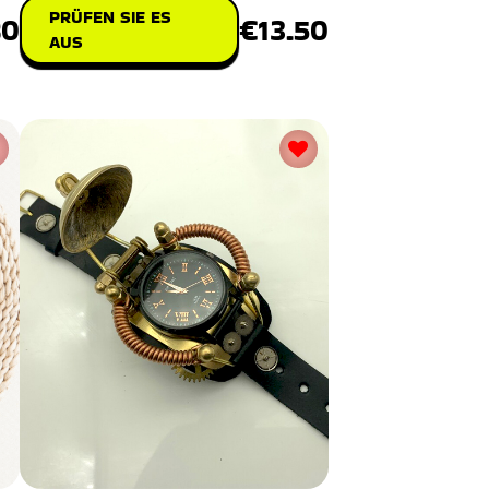
PRÜFEN SIE ES
80
€13.50
AUS