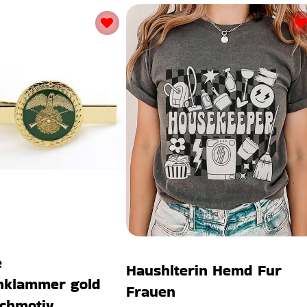
e
Haushlterin Hemd Fur
nklammer gold
Frauen
chmotiv