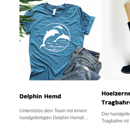
Hoelzern
Delphin Hemd
Tragbahr
Unterstütze dein Team mit einem
Der handgefe
handgefertigten Delphin Hemd!
Tragbahre ist 
Hergestellt aus 100 % Baumwolle für
natürlichen S