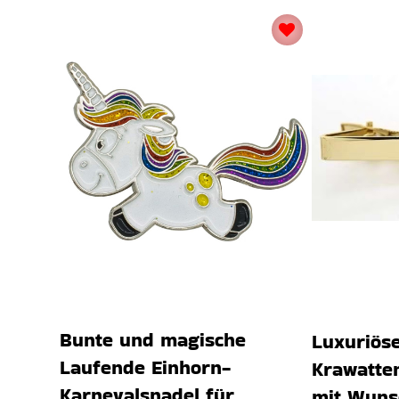
Bunte und magische
Luxuriös
Laufende Einhorn-
Krawatte
Karnevalsnadel für
mit Wuns