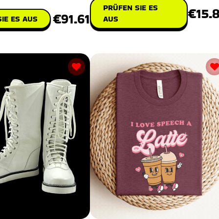
PRÜFEN SIE ES
€15.
€91.61
IE ES AUS
AUS