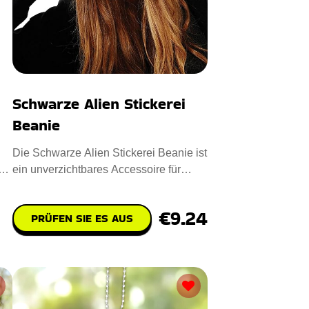
Schwarze Alien Stickerei
Beanie
Die Schwarze Alien Stickerei Beanie ist
n
ein unverzichtbares Accessoire für
Alien-Fans. Entworfen au
€9.24
PRÜFEN SIE ES AUS