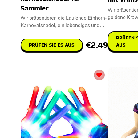
Sammler
Wir präsentie
goldene Kraw
Wir präsentieren die Laufende Einhorn-
diejenigen, di
Karnevalsnadel, ein lebendiges und
skurriles Accessoire. Dies
PRÜFEN S
€2.49
AUS
PRÜFEN SIE ES AUS