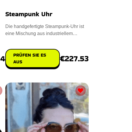
Steampunk Uhr
Die handgefertigte Steampunk-Uhr ist
eine Mischung aus industriellem
Charme und zeitloser Handwerksk
PRÜFEN SIE ES
24
€227.53
AUS