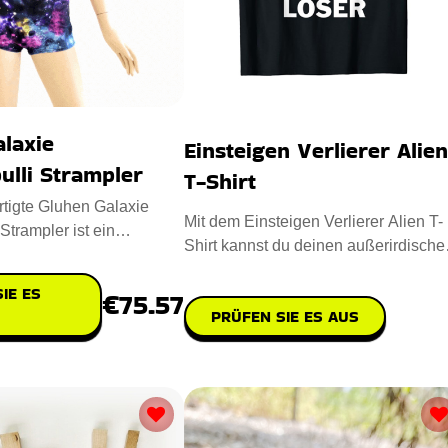
laxie
Einsteigen Verlierer Alien
ulli Strampler
T-Shirt
tigte Gluhen Galaxie
Mit dem Einsteigen Verlierer Alien T-
Strampler ist ein
Shirt kannst du deinen außerirdische
piriertes Meisterwerk.
Humor zum Ausdruck bring
IE ES
€75.57
PRÜFEN SIE ES AUS