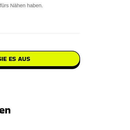
 fürs Nähen haben.
IE ES AUS
ten