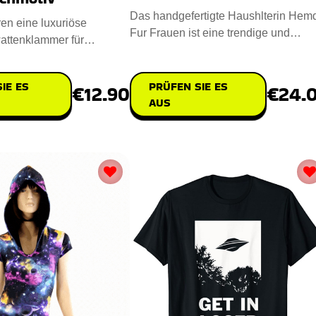
Das handgefertigte Haushlterin Hem
ren eine luxuriöse
Fur Frauen ist eine trendige und
attenklammer für
zugleich bequeme Ergänzung fü
e zeitlose Raffinesse
IE ES
PRÜFEN SIE ES
€12.90
€24.
AUS