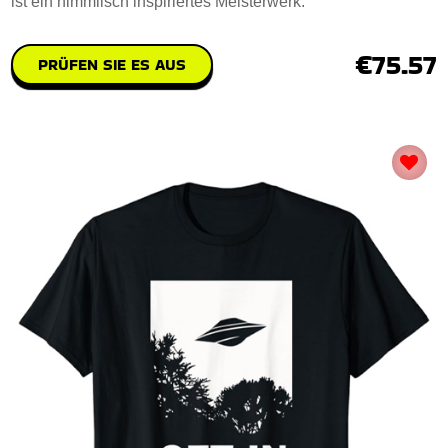
ist ein himmlisch inspiriertes Meisterwerk.
€75.57
PRÜFEN SIE ES AUS