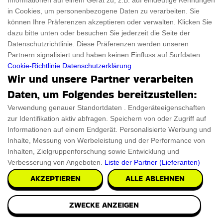
Informationen auf einem Gerät zu, z.B. auf eindeutige Kennungen
in Cookies, um personenbezogene Daten zu verarbeiten. Sie
Fernglas Messing Spionagebrille
können Ihre Präferenzen akzeptieren oder verwalten. Klicken Sie
dazu bitte unten oder besuchen Sie jederzeit die Seite der
Verschönern Sie Ihre Einrichtung mit einem binokularen
Datenschutzrichtlinie. Diese Präferenzen werden unseren
Fernglas aus Messing im Vintage-Look, das mi
Partnern signalisiert und haben keinen Einfluss auf Surfdaten.
Cookie-Richtlinie
Datenschutzerklärung
Wir und unsere Partner verarbeiten
€48.43
PRÜFEN SIE ES AUS
Daten, um Folgendes bereitzustellen:
Verwendung genauer Standortdaten . Endgeräteeigenschaften
zur Identifikation aktiv abfragen. Speichern von oder Zugriff auf
Informationen auf einem Endgerät. Personalisierte Werbung und
Inhalte, Messung von Werbeleistung und der Performance von
Inhalten, Zielgruppenforschung sowie Entwicklung und
Verbesserung von Angeboten.
Liste der Partner (Lieferanten)
AKZEPTIEREN
ALLE ABLEHNEN
ZWECKE ANZEIGEN