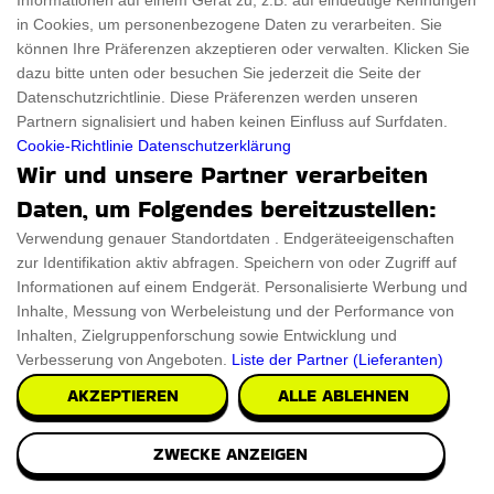
Informationen auf einem Gerät zu, z.B. auf eindeutige Kennungen
in Cookies, um personenbezogene Daten zu verarbeiten. Sie
können Ihre Präferenzen akzeptieren oder verwalten. Klicken Sie
dazu bitte unten oder besuchen Sie jederzeit die Seite der
Datenschutzrichtlinie. Diese Präferenzen werden unseren
Partnern signalisiert und haben keinen Einfluss auf Surfdaten.
Cookie-Richtlinie
Datenschutzerklärung
Tragbarer holzerner Steh-Laptop-
Wir und unsere Partner verarbeiten
Schreibtisch
Daten, um Folgendes bereitzustellen:
Ein hervorragender Steh-Sitz-Schreibtisch für Ihr Zuhause
Verwendung genauer Standortdaten . Endgeräteeigenschaften
und Ihr Büro ist der Steh-Schreibtisch.
zur Identifikation aktiv abfragen. Speichern von oder Zugriff auf
Informationen auf einem Endgerät. Personalisierte Werbung und
Inhalte, Messung von Werbeleistung und der Performance von
€84.93
PRÜFEN SIE ES AUS
Inhalten, Zielgruppenforschung sowie Entwicklung und
Verbesserung von Angeboten.
Liste der Partner (Lieferanten)
AKZEPTIEREN
ALLE ABLEHNEN
ZWECKE ANZEIGEN