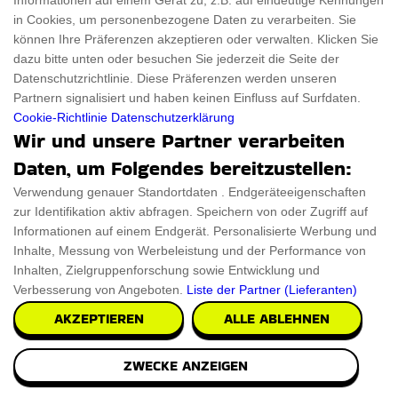
Informationen auf einem Gerät zu, z.B. auf eindeutige Kennungen
in Cookies, um personenbezogene Daten zu verarbeiten. Sie
können Ihre Präferenzen akzeptieren oder verwalten. Klicken Sie
dazu bitte unten oder besuchen Sie jederzeit die Seite der
Datenschutzrichtlinie. Diese Präferenzen werden unseren
Partnern signalisiert und haben keinen Einfluss auf Surfdaten.
Cookie-Richtlinie
Datenschutzerklärung
Wir und unsere Partner verarbeiten
Tragbarer holzerner Steh-Laptop-
Daten, um Folgendes bereitzustellen:
Schreibtisch
Verwendung genauer Standortdaten . Endgeräteeigenschaften
Ein hervorragender Steh-Sitz-Schreibtisch für Ihr Zuhause
zur Identifikation aktiv abfragen. Speichern von oder Zugriff auf
und Ihr Büro ist der Steh-Schreibtisch.
Informationen auf einem Endgerät. Personalisierte Werbung und
Inhalte, Messung von Werbeleistung und der Performance von
€84.93
Inhalten, Zielgruppenforschung sowie Entwicklung und
PRÜFEN SIE ES AUS
Verbesserung von Angeboten.
Liste der Partner (Lieferanten)
AKZEPTIEREN
ALLE ABLEHNEN
ZWECKE ANZEIGEN