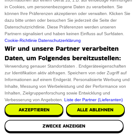
Informationen auf einem Gerät zu, z.B. auf eindeutige Kennungen
Verschönern Sie Ihre Einrichtung mit einem binokularen
in Cookies, um personenbezogene Daten zu verarbeiten. Sie
Fernglas aus Messing im Vintage-Look, das mi
können Ihre Präferenzen akzeptieren oder verwalten. Klicken Sie
dazu bitte unten oder besuchen Sie jederzeit die Seite der
€48.43
Datenschutzrichtlinie. Diese Präferenzen werden unseren
PRÜFEN SIE ES AUS
Partnern signalisiert und haben keinen Einfluss auf Surfdaten.
Cookie-Richtlinie
Datenschutzerklärung
Wir und unsere Partner verarbeiten
Daten, um Folgendes bereitzustellen:
Verwendung genauer Standortdaten . Endgeräteeigenschaften
zur Identifikation aktiv abfragen. Speichern von oder Zugriff auf
Informationen auf einem Endgerät. Personalisierte Werbung und
Inhalte, Messung von Werbeleistung und der Performance von
Inhalten, Zielgruppenforschung sowie Entwicklung und
Verbesserung von Angeboten.
Liste der Partner (Lieferanten)
AKZEPTIEREN
ALLE ABLEHNEN
ZWECKE ANZEIGEN