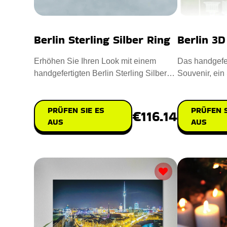
Berlin Sterling Silber Ring
Berlin 3D
Erhöhen Sie Ihren Look mit einem
Das handgefer
handgefertigten Berlin Sterling Silber
Souvenir, ein
Ring, um die Essenz der Ber
deutschen Ha
PRÜFEN SIE ES
PRÜFEN S
€116.14
AUS
AUS