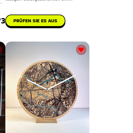
wunderbares Osterfest erleben werden!
73
PRÜFEN SIE ES AUS