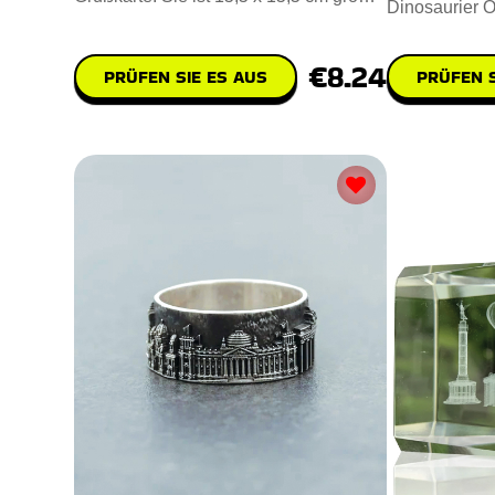
Dinosaurier O
und wurde aus hochw
ultimative Üb
€8.24
PRÜFEN SIE ES AUS
PRÜFEN S