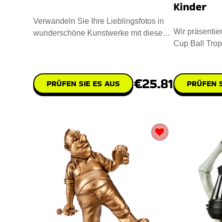
Kinder
Verwandeln Sie Ihre Lieblingsfotos in
Wir präsentie
wunderschöne Kunstwerke mit diesen
Cup Ball Trop
einzigartigen Fotoprint. P
aufzuheitern! 
€25.81
PRÜFEN SIE ES AUS
PRÜFEN S