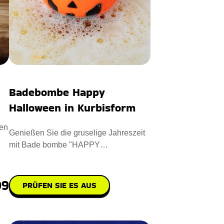
Badebombe Happy
Halloween in Kurbisform
nen
Genießen Sie die gruselige Jahreszeit
mit Bade bombe "HAPPY
HALLOWEEN in Kürbisform". Die
Badebomb
99
PRÜFEN SIE ES AUS