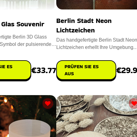
Berlin Stadt Neon
 Glas Souvenir
Lichtzeichen
tigte Berlin 3D Glass
Das handgefertigte Berlin Stadt Neo
 Symbol der pulsierenden
Lichtzeichen erhellt Ihre Umgebung.
uptstadt. Das S
Misst 30x20cm und fasst die
IE ES
PRÜFEN SIE ES
€33.77
€29.
AUS