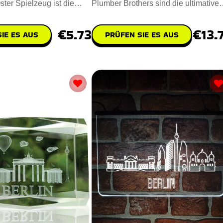
ster Spielzeug ist die
Plumber Brothers sind die ultimative
erraschung für Osterk
süße Alternative für Ihr O
€5.73
€13.
IE ES AUS
PRÜFEN SIE ES AUS