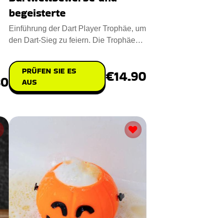
begeisterte
Einführung der Dart Player Trophäe, um
den Dart-Sieg zu feiern. Die Trophäe
zeigt eine Dartspiele
PRÜFEN SIE ES
€14.90
80
AUS