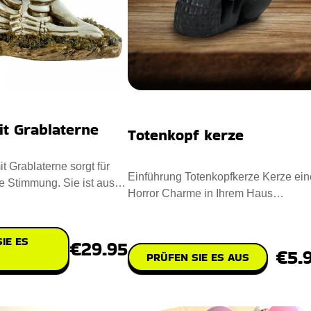
it Grablaterne
Totenkopf kerze
t Grablaterne sorgt für
Einführung Totenkopfkerze Kerze ei
e Stimmung. Sie ist aus
Horror Charme in Ihrem Haus
Polyresin u
einzuflößen. Entworfen mit Para
IE ES
€29.95
€5.
PRÜFEN SIE ES AUS