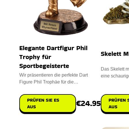
Elegante Dartfigur Phil
Skelett M
Trophy für
Sportbegeisterte
Das Skelett mi
Wir präsentieren die perfekte Dart
eine schaurig
Figure Phil Trophäe für die
nachhaltigem 
Auszeichnung von Sportbegeisterten
PRÜFEN S
PRÜFEN SIE ES
€24.95
AUS
AUS