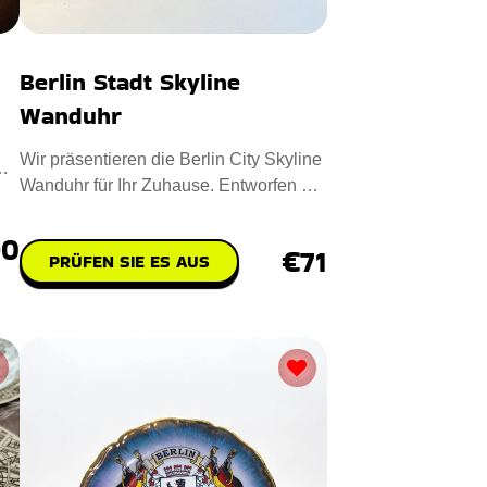
Berlin Stadt Skyline
Wanduhr
n
Wir präsentieren die Berlin City Skyline
Wanduhr für Ihr Zuhause. Entworfen mit
12-Zoll-Massivholz
90
€71
PRÜFEN SIE ES AUS