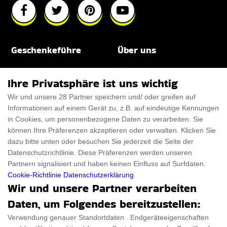
Geschenkeführe
Über uns
Für Männer
Über uns
Ihre Privatsphäre ist uns wichtig
Für Frauen
Disclaimer
Wir und unsere 28 Partner speichern und/ oder greifen auf
Informationen auf einem Gerät zu, z.B. auf eindeutige Kennungen
Für Haustiere
Rabattcode
in Cookies, um personenbezogene Daten zu verarbeiten. Sie
ThanksGiving
Trendiger Rabattcode
können Ihre Präferenzen akzeptieren oder verwalten. Klicken Sie
dazu bitte unten oder besuchen Sie jederzeit die Seite der
Black Friday
Datenschutzrichtlinie. Diese Präferenzen werden unseren
Partnern signalisiert und haben keinen Einfluss auf Surfdaten.
Ein Produkt einreichen
Datenschutz­erklärung
Cookie-Richtlinie
Datenschutzerklärung
Wir und unsere Partner verarbeiten
Kontakt
Datenschutz­erklärung
Daten, um Folgendes bereitzustellen:
Ein Produkt einreichen
Impressum
Verwendung genauer Standortdaten . Endgeräteeigenschaften